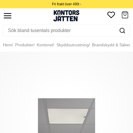
Fri frakt över 499:-
Hem
Produkter
Kontoret
Skyddsutrustning
Brandskydd & Säkerh