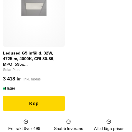
Ledused G5 infälld, 32W,
4725lm, 4000K, CRI 80-89,
MPO, 595x...
Solar Plus
3 418 kr
inkl. moms
I lager
Köp
Fri frakt över 499:-
Snabb leverans
Alltid låga priser