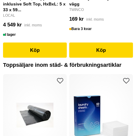
inklusive Soft Top, HxBxL: 5 x
vägg
33 x 59...
TWINCO
LOCAL
169 kr
inkl. moms
4 549 kr
inkl. moms
Bara 3 kvar
I lager
Köp
Köp
Toppsäljare inom städ- & förbrukningsartiklar