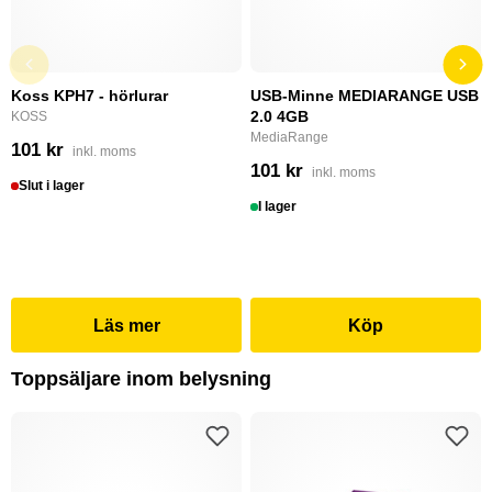
Koss KPH7 - hörlurar
USB-Minne MEDIARANGE USB
2.0 4GB
KOSS
MediaRange
101 kr
inkl. moms
101 kr
inkl. moms
Slut i lager
I lager
Läs mer
Köp
Toppsäljare inom belysning