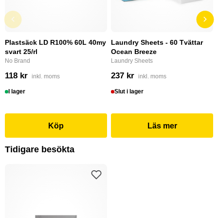
Plastsäck LD R100% 60L 40my
Laundry Sheets - 60 Tvättar
svart 25/rl
Ocean Breeze
No Brand
Laundry Sheets
118 kr
237 kr
inkl. moms
inkl. moms
I lager
Slut i lager
Köp
Läs mer
Tidigare besökta