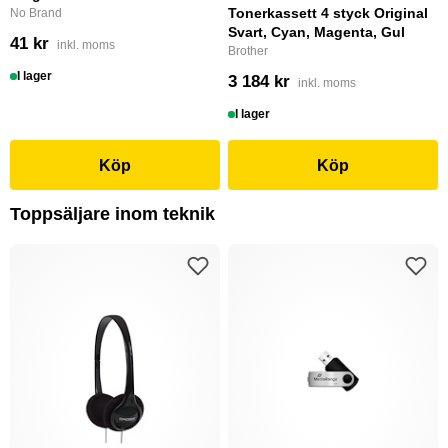
Tonerkassett 4 styck Original
No Brand
Svart, Cyan, Magenta, Gul
41 kr
inkl. moms
Brother
I lager
3 184 kr
inkl. moms
I lager
Köp
Köp
Toppsäljare inom teknik