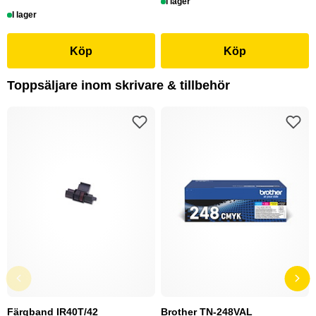
I lager
I lager
Köp
Köp
Toppsäljare inom skrivare & tillbehör
Färgband IR40T/42
Brother TN-248VAL