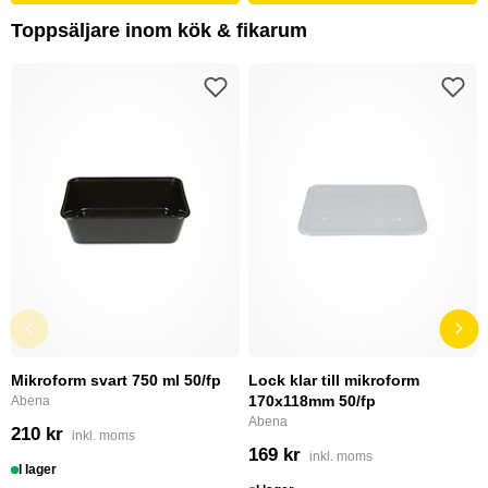
Toppsäljare inom kök & fikarum
Mikroform svart 750 ml 50/fp
Lock klar till mikroform
170x118mm 50/fp
Abena
Abena
210 kr
inkl. moms
169 kr
inkl. moms
I lager