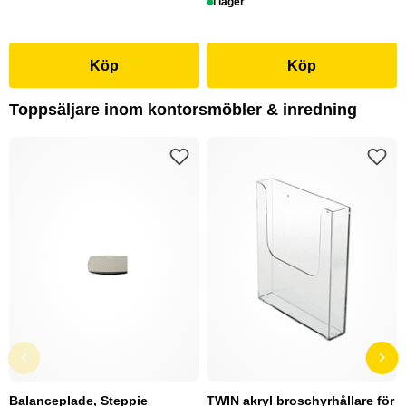
I lager
Köp
Köp
Toppsäljare inom kontorsmöbler & inredning
Balanceplade, Steppie
TWIN akryl broschyrhållare för