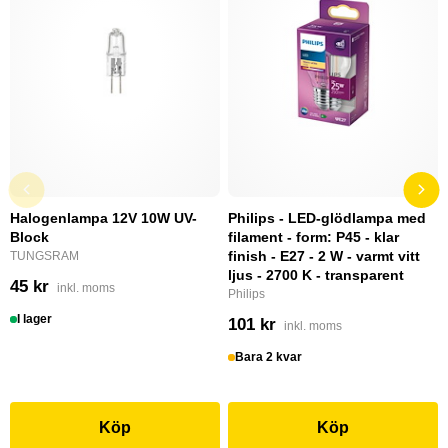
Halogenlampa 12V 10W UV-
Philips - LED-glödlampa med
Block
filament - form: P45 - klar
finish - E27 - 2 W - varmt vitt
TUNGSRAM
ljus - 2700 K - transparent
45 kr
inkl. moms
Philips
I lager
101 kr
inkl. moms
Bara 2 kvar
Köp
Köp