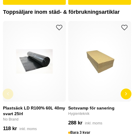
Toppsäljare inom städ- & förbrukningsartiklar
Plastsäck LD R100% 60L 40my
Sotsvamp för sanering
svart 25/rl
Hygienteknik
No Brand
288 kr
inkl. moms
118 kr
inkl. moms
Bara 3 kvar