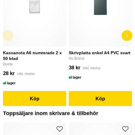
Kassanota A6 numrerade 2 x
Skrivplatta enkel A4 PVC svart
50 blad
No Brand
Burde
38 kr
inkl. moms
28 kr
inkl. moms
I lager
I lager
Köp
Köp
Toppsäljare inom skrivare & tillbehör