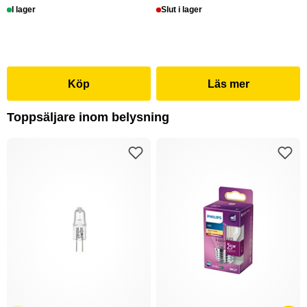
I lager
Slut i lager
Köp
Läs mer
Toppsäljare inom belysning