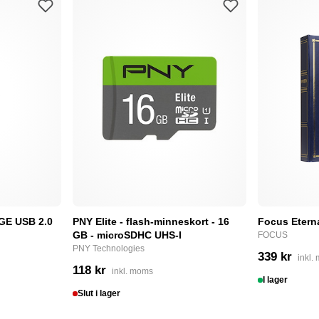
E USB 2.0
PNY Elite - flash-minneskort - 16
Focus Etern
GB - microSDHC UHS-I
FOCUS
PNY Technologies
339 kr
inkl.
118 kr
inkl. moms
I lager
Slut i lager