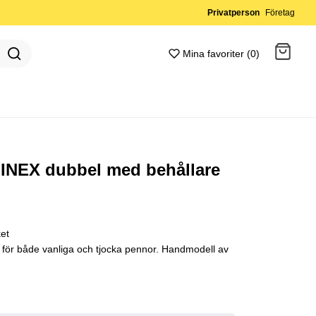
Privatperson
Företag
Mina favoriter (0)
Gå till kassan
INEX dubbel med behållare
et
 för både vanliga och tjocka pennor. Handmodell av