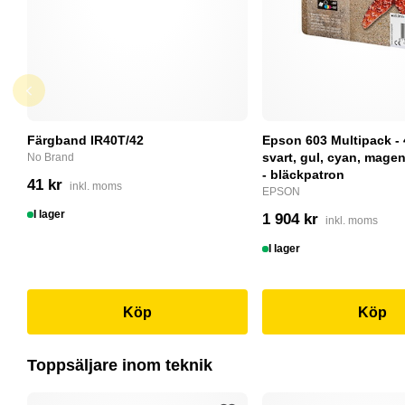
Färgband IR40T/42
Epson 603 Multipack - 
svart, gul, cyan, magent
No Brand
- bläckpatron
41 kr
inkl. moms
EPSON
I lager
1 904 kr
inkl. moms
I lager
Köp
Köp
Toppsäljare inom teknik