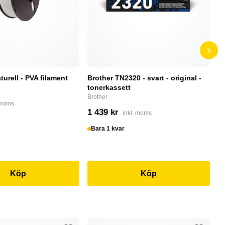
turell - PVA filament
Brother TN2320 - svart - original -
H
tonerkassett
Al
- 
Brother
 moms
He
1 439 kr
inkl. moms
3
Bara 1 kvar
I
Köp
Köp