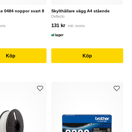
e 0484 noppor svart 8
Skylthållare vägg A4 stående
D
Deflecto
Bu
131 kr
4
moms
inkl. moms
I lager
I
Köp
Köp