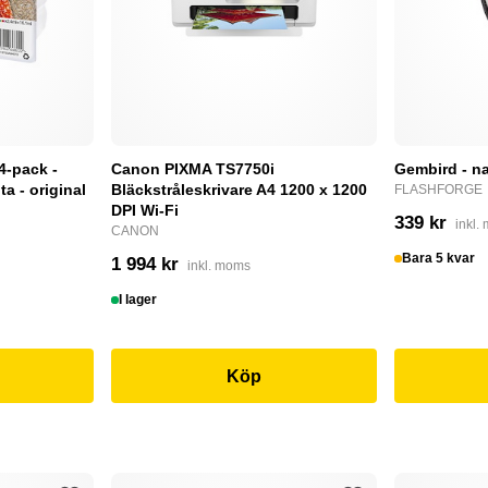
4-pack -
Canon PIXMA TS7750i
Gembird - na
a - original
Bläckstråleskrivare A4 1200 x 1200
FLASHFORGE
DPI Wi-Fi
339 kr
inkl.
CANON
Bara 5 kvar
1 994 kr
inkl. moms
I lager
Köp