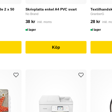
e 2 x 50
Skrivplatta enkel A4 PVC svart
Textilhandsk
No Brand
GranberG
38 kr
28 kr
inkl. moms
inkl. 
I lager
I lager
Köp