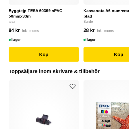
Byggtejp TESA 60399 sPVC
Kassanota A6 numrerad
50mmx33m
blad
tesa
Burde
84 kr
28 kr
inkl. moms
inkl. moms
I lager
I lager
Köp
Köp
Toppsäljare inom skrivare & tillbehör