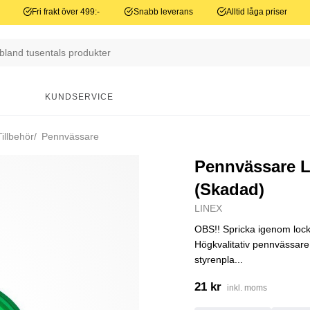
Fri frakt över 499:-
Snabb leverans
Alltid låga priser
N
KUNDSERVICE
illbehör
Pennvässare
Pennvässare L
(Skadad)
LINEX
OBS!! Spricka igenom lock
Högkvalitativ pennvässare
styrenpla...
21 kr
inkl. moms