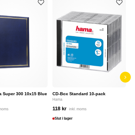
a Super 300 10x15 Blue
CD-Box Standard 10-pack
PN
m
Hama
PN
118 kr
 moms
inkl. moms
1
Slut i lager
S