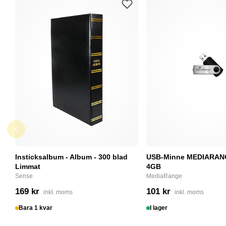
Insticksalbum - Album - 300 blad
USB-Minne MEDIARANG
Limmat
4GB
Sense
MediaRange
169 kr
101 kr
inkl. moms
inkl. moms
Bara 1 kvar
I lager