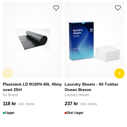
Plastsäck LD R100% 60L 40my
Laundry Sheets - 60 Tvättar
svart 25/rl
Ocean Breeze
No Brand
Laundry Sheets
118 kr
237 kr
inkl. moms
inkl. moms
I lager
Slut i lager