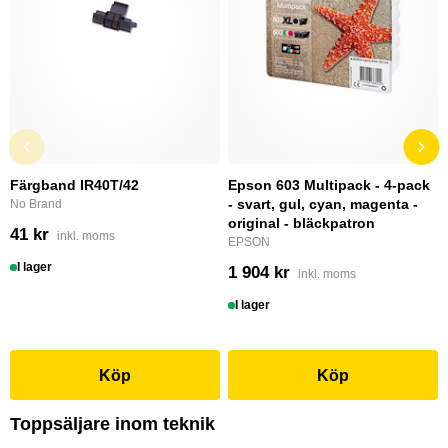
Färgband IR40T/42
Epson 603 Multipack - 4-pack
- svart, gul, cyan, magenta -
No Brand
original - bläckpatron
41 kr
inkl. moms
EPSON
I lager
1 904 kr
inkl. moms
I lager
Köp
Köp
Toppsäljare inom teknik