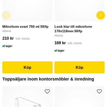
Mikroform svart 750 ml 50/fp
Lock klar till mikroform
170x118mm 50/fp
Abena
Abena
210 kr
inkl. moms
169 kr
inkl. moms
I lager
I lager
Köp
Köp
Toppsäljare inom kontorsmöbler & inredning