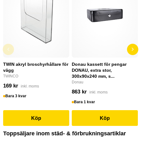
TWIN akryl broschyrhållare för
Donau kassett för pengar
vägg
DONAU, extra stor,
300x90x240 mm, s...
TWINCO
Donau
169 kr
inkl. moms
863 kr
inkl. moms
Bara 3 kvar
Bara 1 kvar
Köp
Köp
Toppsäljare inom städ- & förbrukningsartiklar