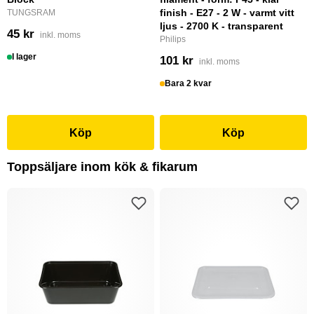
finish - E27 - 2 W - varmt vitt
TUNGSRAM
ljus - 2700 K - transparent
45 kr
inkl. moms
Philips
I lager
101 kr
inkl. moms
Bara 2 kvar
Köp
Köp
Toppsäljare inom kök & fikarum