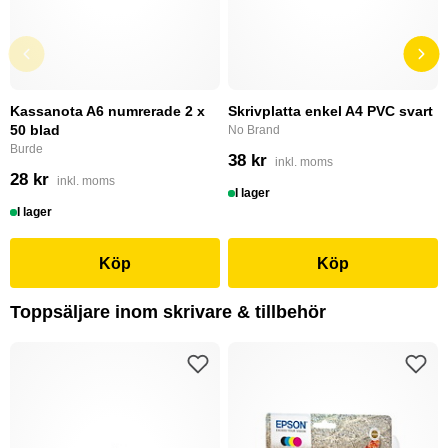
Kassanota A6 numrerade 2 x
Skrivplatta enkel A4 PVC svart
50 blad
No Brand
Burde
38 kr
inkl. moms
28 kr
inkl. moms
I lager
I lager
Köp
Köp
Toppsäljare inom skrivare & tillbehör