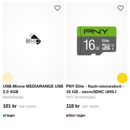
USB-Minne MEDIARANGE USB
PNY Elite - flash-minneskort -
2.0 4GB
16 GB - microSDHC UHS-I
MediaRange
PNY Technologies
101 kr
118 kr
inkl. moms
inkl. moms
I lager
Slut i lager