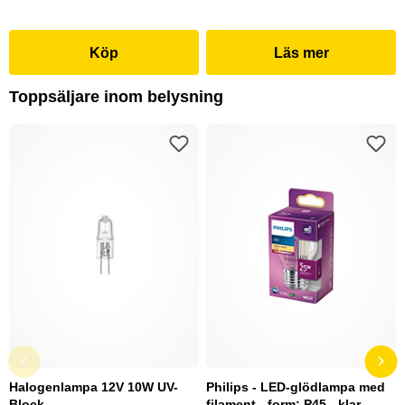
Köp
Läs mer
Toppsäljare inom belysning
Halogenlampa 12V 10W UV-
Philips - LED-glödlampa med
Block
filament - form: P45 - klar