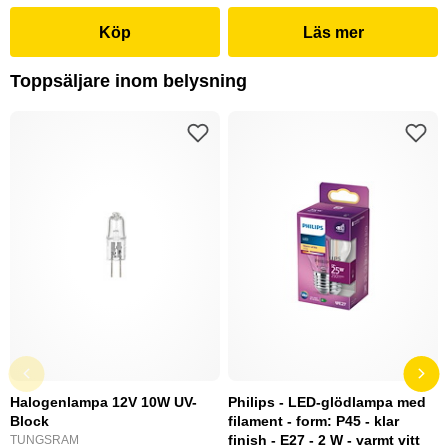
Köp
Läs mer
Toppsäljare inom belysning
Halogenlampa 12V 10W UV-
Philips - LED-glödlampa med
Block
filament - form: P45 - klar
finish - E27 - 2 W - varmt vitt
TUNGSRAM