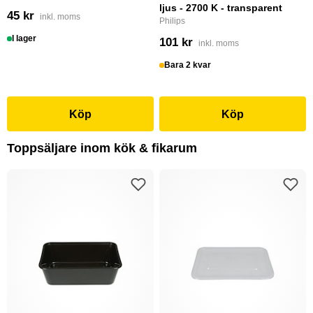
ljus - 2700 K - transparent
45 kr
inkl. moms
Philips
I lager
101 kr
inkl. moms
Bara 2 kvar
Köp
Köp
Toppsäljare inom kök & fikarum