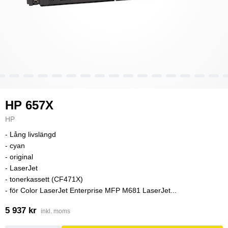
HP 657X
HP
- Lång livslängd
- cyan
- original
- LaserJet
- tonerkassett (CF471X)
- för Color LaserJet Enterprise MFP M681 LaserJet...
5 937 kr
inkl. moms