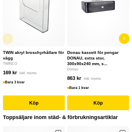
TWIN akryl broschyrhållare för
Donau kassett för pengar
vägg
DONAU, extra stor,
300x90x240 mm, s...
TWINCO
Donau
169 kr
inkl. moms
863 kr
inkl. moms
Bara 3 kvar
Bara 1 kvar
Köp
Köp
Toppsäljare inom städ- & förbrukningsartiklar