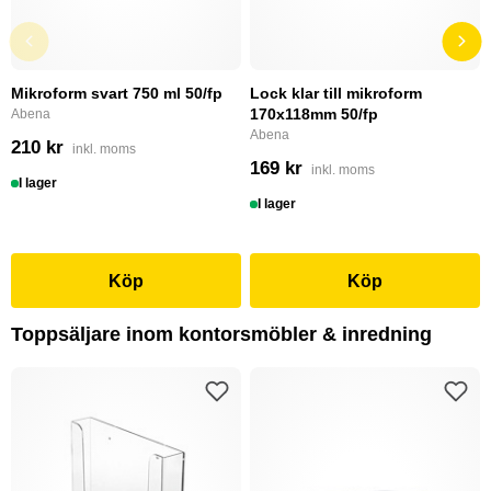
Mikroform svart 750 ml 50/fp
Lock klar till mikroform
170x118mm 50/fp
Abena
Abena
210 kr
inkl. moms
169 kr
inkl. moms
I lager
I lager
Köp
Köp
Toppsäljare inom kontorsmöbler & inredning