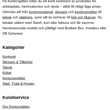
På Kontorsjätten hittar du ett brett sortiment av produkter för
arbetsplats, hemmakontor och skola – alltid till riktigt låga priser.
Utforska allt från
kontorsmaterial
,
skrivare
och
kontorsmöbler
till
teknik
och
städning
, samt allt du behöver till
kök och fikarum
. Du
betalar säkert med Swish, kort eller faktura och får varorna
hemlevererade snabbt och pålitligt med Budbee Box, Instabox eller
DB Schenker.
Kategorier
Kontoret
Skrivare & Tillbehör
Teknik
Köket
Kontorsmöbler
Städ, Tvätt & Hygien
Kundservice
Om Kontorsjätten