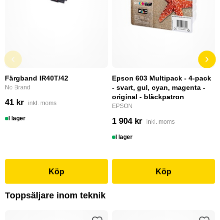
Färgband IR40T/42
Epson 603 Multipack - 4-pack
- svart, gul, cyan, magenta -
No Brand
original - bläckpatron
41 kr
inkl. moms
EPSON
I lager
1 904 kr
inkl. moms
I lager
Köp
Köp
Toppsäljare inom teknik