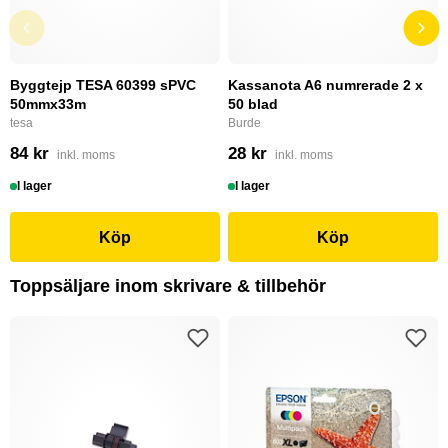
Byggtejp TESA 60399 sPVC
Kassanota A6 numrerade 2 x
50mmx33m
50 blad
tesa
Burde
84 kr
28 kr
inkl. moms
inkl. moms
I lager
I lager
Köp
Köp
Toppsäljare inom skrivare & tillbehör