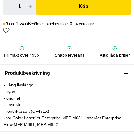
-
+
Köp
Bara 1 kvar
Beräknas skickas inom 3 - 4 vardagar
Fri frakt över 499:-
Snabb leverans
Alltid låga priser
Produktbeskrivning
- Lång livslängd
- cyan
- original
- LaserJet
- tonerkassett (CF471X)
- för Color LaserJet Enterprise MFP M681 LaserJet Enterprise
Flow MFP M681, MFP M682