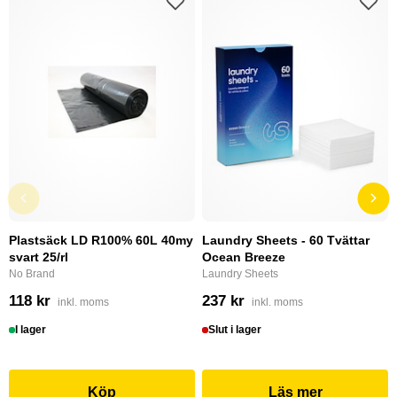
Plastsäck LD R100% 60L 40my
Laundry Sheets - 60 Tvättar
svart 25/rl
Ocean Breeze
No Brand
Laundry Sheets
118 kr
237 kr
inkl. moms
inkl. moms
I lager
Slut i lager
Köp
Läs mer