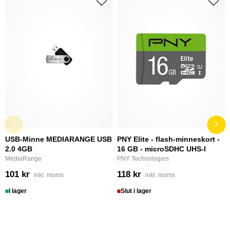
USB-Minne MEDIARANGE USB
PNY Elite - flash-minneskort -
2.0 4GB
16 GB - microSDHC UHS-I
MediaRange
PNY Technologies
101 kr
118 kr
inkl. moms
inkl. moms
I lager
Slut i lager