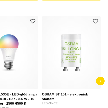
L535E - LED-glödlampa
OSRAM ST 151 - elektronisk
P
 A19 - E27 - 8.6 W - 16
startare
S
ger - 2500-6500 K
LEDVANCE
N