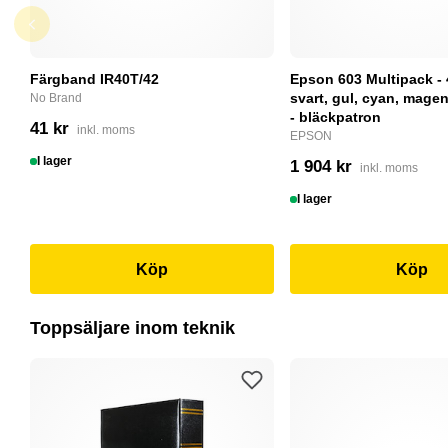
Färgband IR40T/42
Epson 603 Multipack - 
svart, gul, cyan, magent
No Brand
- bläckpatron
41 kr
inkl. moms
EPSON
I lager
1 904 kr
inkl. moms
I lager
Köp
Köp
Toppsäljare inom teknik