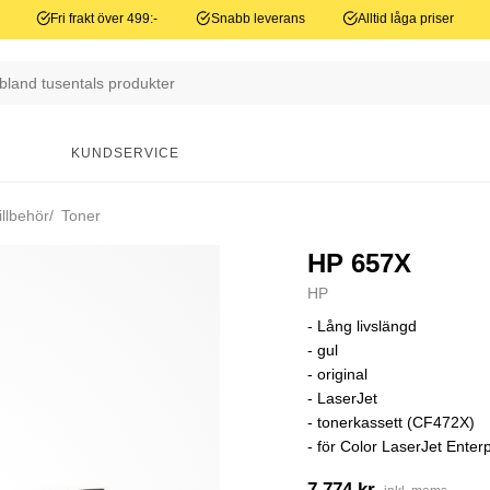
Fri frakt över 499:-
Snabb leverans
Alltid låga priser
N
KUNDSERVICE
illbehör
Toner
HP 657X
HP
- Lång livslängd
- gul
- original
- LaserJet
- tonerkassett (CF472X)
- för Color LaserJet Ente
7 774 kr