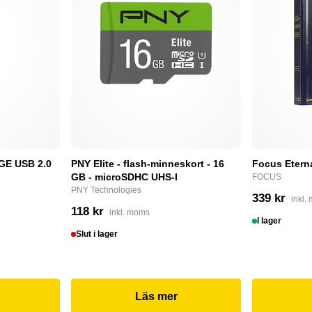
E USB 2.0
PNY Elite - flash-minneskort - 16
Focus Etern
GB - microSDHC UHS-I
FOCUS
PNY Technologies
339 kr
inkl.
118 kr
inkl. moms
I lager
Slut i lager
Läs mer