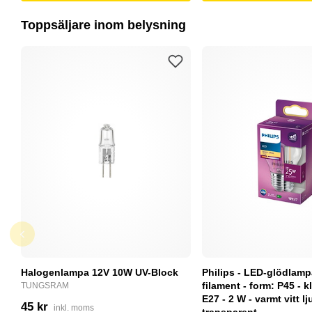
Toppsäljare inom belysning
Halogenlampa 12V 10W UV-Block
Philips - LED-glödlam
filament - form: P45 - kl
TUNGSRAM
E27 - 2 W - varmt vitt lj
45 kr
inkl. moms