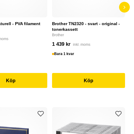
turell - PVA filament
Brother TN2320 - svart - original -
H
tonerkassett
Al
- 
Brother
 moms
He
1 439 kr
inkl. moms
3
Bara 1 kvar
I
Köp
Köp