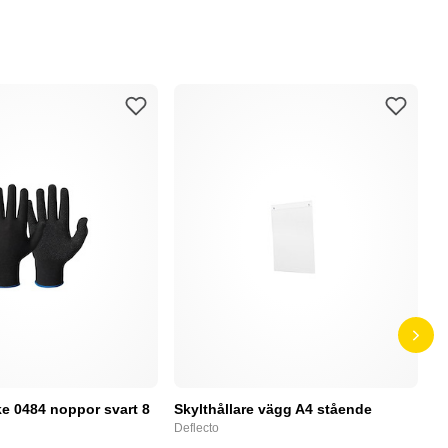
e 0484 noppor svart 8
Skylthållare vägg A4 stående
D
Deflecto
Bu