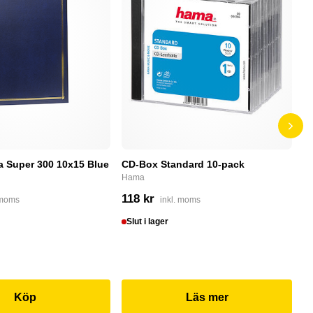
a Super 300 10x15 Blue
CD-Box Standard 10-pack
PN
m
Hama
PN
118 kr
 moms
inkl. moms
1
Slut i lager
S
Köp
Läs mer