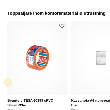
Toppsäljare inom kontorsmaterial & utrustning
Byggtejp TESA 60399 sPVC
Kassanota A6 numrerad
50mmx33m
blad
tesa
Burde