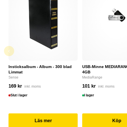
Insticksalbum - Album - 300 blad
USB-Minne MEDIARANG
Limmat
4GB
Sense
MediaRange
169 kr
101 kr
inkl. moms
inkl. moms
Slut i lager
I lager
Läs mer
Köp