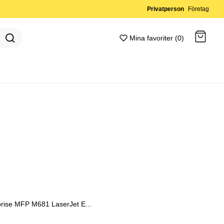
Privatperson
Företag
Mina favoriter (0)
Gå till kassan
rprise MFP M681 LaserJet E...