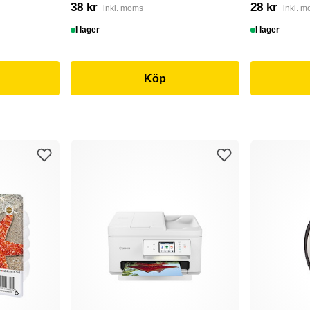
38 kr
28 kr
inkl. moms
inkl. 
I lager
I lager
Köp