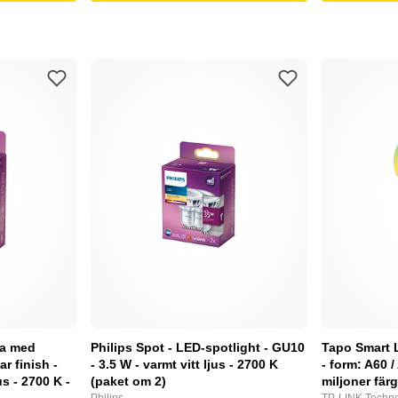
pa med
Philips Spot - LED-spotlight - GU10
Tapo Smart 
ar finish -
- 3.5 W - varmt vitt ljus - 2700 K
- form: A60 /
us - 2700 K -
(paket om 2)
miljoner fär