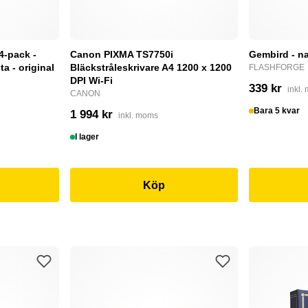
4-pack -
Canon PIXMA TS7750i
Gembird - na
a - original
Bläckstråleskrivare A4 1200 x 1200
FLASHFORGE
DPI Wi-Fi
339 kr
inkl.
CANON
Bara 5 kvar
1 994 kr
inkl. moms
I lager
Köp