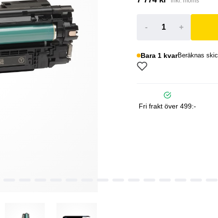
inkl. moms
-
+
Bara 1 kvar
Beräknas skic
Fri frakt över 499:-