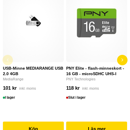
USB-Minne MEDIARANGE USB
PNY Elite - flash-minneskort -
2.0 4GB
16 GB - microSDHC UHS-I
MediaRange
PNY Technologies
101 kr
118 kr
inkl. moms
inkl. moms
I lager
Slut i lager
Köp
Läs mer