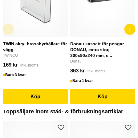
TWIN akryl broschyrhållare för
Donau kassett för pengar
vägg
DONAU, extra stor,
300x90x240 mm, s...
TWINCO
Donau
169 kr
inkl. moms
863 kr
inkl. moms
Bara 3 kvar
Bara 1 kvar
Köp
Köp
Toppsäljare inom städ- & förbrukningsartiklar