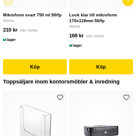
Mikroform svart 750 ml 50/fp
Lock klar till mikroform
170x118mm 50/fp
Abena
Abena
210 kr
inkl. moms
169 kr
inkl. moms
I lager
I lager
Köp
Köp
Toppsäljare inom kontorsmöbler & inredning