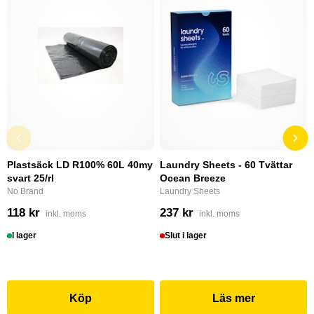
Plastsäck LD R100% 60L 40my
Laundry Sheets - 60 Tvättar
svart 25/rl
Ocean Breeze
No Brand
Laundry Sheets
118 kr
237 kr
inkl. moms
inkl. moms
I lager
Slut i lager
Köp
Läs mer