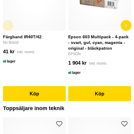
Färgband IR40T/42
Epson 603 Multipack - 4-pack
- svart, gul, cyan, magenta -
No Brand
original - bläckpatron
41 kr
inkl. moms
EPSON
I lager
1 904 kr
inkl. moms
I lager
Köp
Köp
Toppsäljare inom teknik