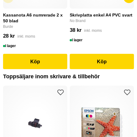
Kassanota A6 numrerade 2 x
Skrivplatta enkel A4 PVC svart
50 blad
No Brand
Burde
38 kr
inkl. moms
28 kr
inkl. moms
I lager
I lager
Köp
Köp
Toppsäljare inom skrivare & tillbehör