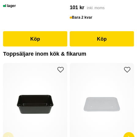
I lager
101 kr
inkl. moms
Bara 2 kvar
Köp
Köp
Toppsäljare inom kök & fikarum