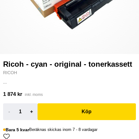
Ricoh - cyan - original - tonerkassett
RICOH
...
1 874 kr
inkl. moms
-
+
Köp
Bara 5 kvar
Beräknas skickas inom 7 - 8 vardagar