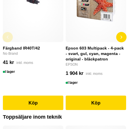
Färgband IR40T/42
Epson 603 Multipack - 4-pack
- svart, gul, cyan, magenta -
No Brand
original - bläckpatron
41 kr
inkl. moms
EPSON
I lager
1 904 kr
inkl. moms
I lager
Köp
Köp
Toppsäljare inom teknik