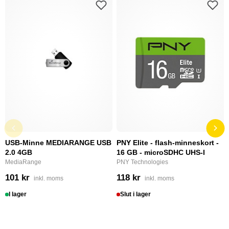
USB-Minne MEDIARANGE USB
PNY Elite - flash-minneskort -
2.0 4GB
16 GB - microSDHC UHS-I
MediaRange
PNY Technologies
101 kr
118 kr
inkl. moms
inkl. moms
I lager
Slut i lager