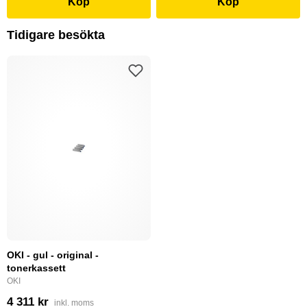
Köp
Köp
Tidigare besökta
OKI - gul - original -
tonerkassett
OKI
4 311 kr
inkl. moms