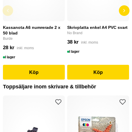
Kassanota A6 numrerade 2 x
Skrivplatta enkel A4 PVC svart
50 blad
No Brand
Burde
38 kr
inkl. moms
28 kr
inkl. moms
I lager
I lager
Köp
Köp
Toppsäljare inom skrivare & tillbehör