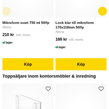
Mikroform svart 750 ml 50/fp
Lock klar till mikroform
170x118mm 50/fp
Abena
Abena
210 kr
inkl. moms
169 kr
inkl. moms
I lager
I lager
Köp
Köp
Toppsäljare inom kontorsmöbler & inredning