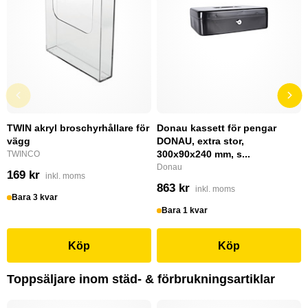
TWIN akryl broschyrhållare för
Donau kassett för pengar
vägg
DONAU, extra stor,
300x90x240 mm, s...
TWINCO
Donau
169 kr
inkl. moms
863 kr
inkl. moms
Bara 3 kvar
Bara 1 kvar
Köp
Köp
Toppsäljare inom städ- & förbrukningsartiklar