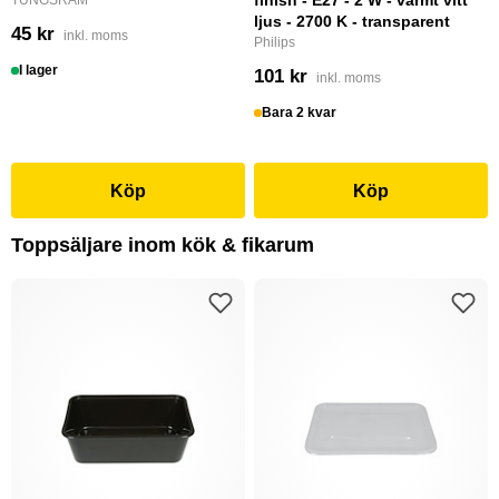
finish - E27 - 2 W - varmt vitt
TUNGSRAM
ljus - 2700 K - transparent
45 kr
inkl. moms
Philips
I lager
101 kr
inkl. moms
Bara 2 kvar
Köp
Köp
Toppsäljare inom kök & fikarum