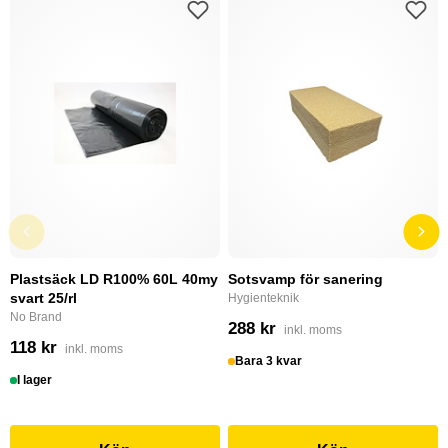
Plastsäck LD R100% 60L 40my
Sotsvamp för sanering
svart 25/rl
Hygienteknik
No Brand
288 kr
inkl. moms
118 kr
inkl. moms
Bara 3 kvar
I lager