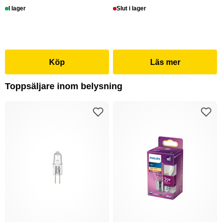
I lager
Slut i lager
Köp
Läs mer
Toppsäljare inom belysning