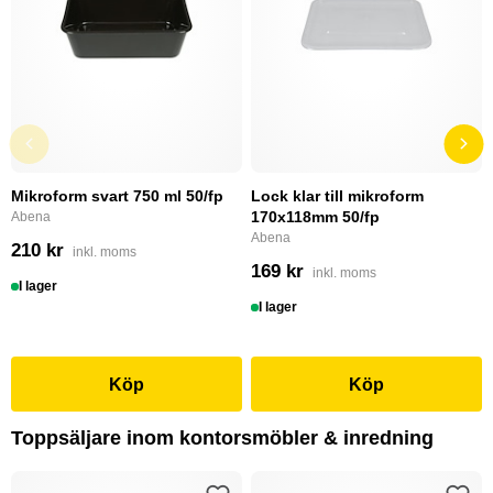
Mikroform svart 750 ml 50/fp
Lock klar till mikroform
170x118mm 50/fp
Abena
Abena
210 kr
inkl. moms
169 kr
inkl. moms
I lager
I lager
Köp
Köp
Toppsäljare inom kontorsmöbler & inredning