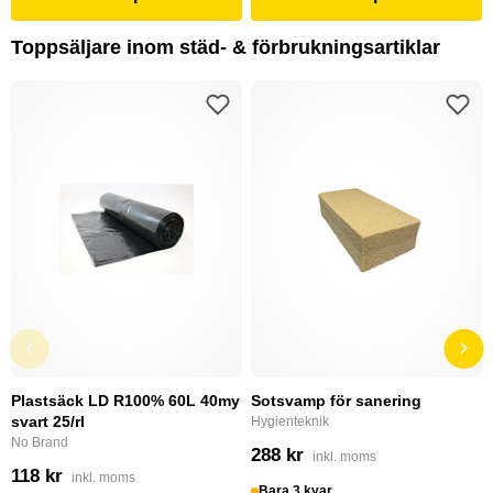
Toppsäljare inom städ- & förbrukningsartiklar
Plastsäck LD R100% 60L 40my
Sotsvamp för sanering
svart 25/rl
Hygienteknik
No Brand
288 kr
inkl. moms
118 kr
inkl. moms
Bara 3 kvar