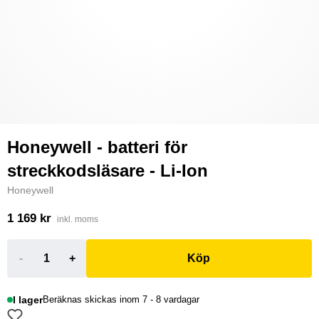
Honeywell - batteri för
streckkodsläsare - Li-Ion
Honeywell
1 169 kr
inkl. moms
-
+
Köp
I lager
Beräknas skickas inom 7 - 8 vardagar