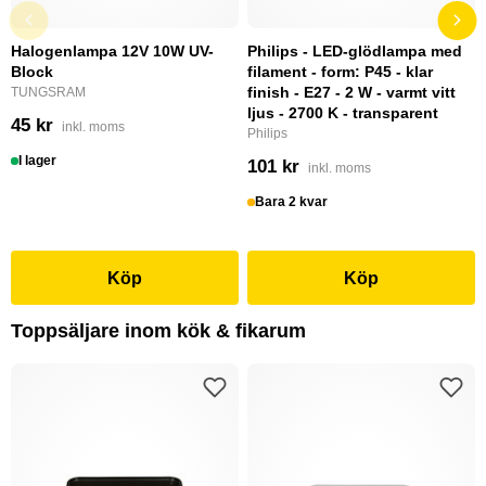
Halogenlampa 12V 10W UV-
Philips - LED-glödlampa med
Block
filament - form: P45 - klar
finish - E27 - 2 W - varmt vitt
TUNGSRAM
ljus - 2700 K - transparent
45 kr
inkl. moms
Philips
I lager
101 kr
inkl. moms
Bara 2 kvar
Köp
Köp
Toppsäljare inom kök & fikarum