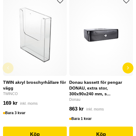
TWIN akryl broschyrhållare för
Donau kassett för pengar
vägg
DONAU, extra stor,
300x90x240 mm, s...
TWINCO
Donau
169 kr
inkl. moms
863 kr
inkl. moms
Bara 3 kvar
Bara 1 kvar
Köp
Köp