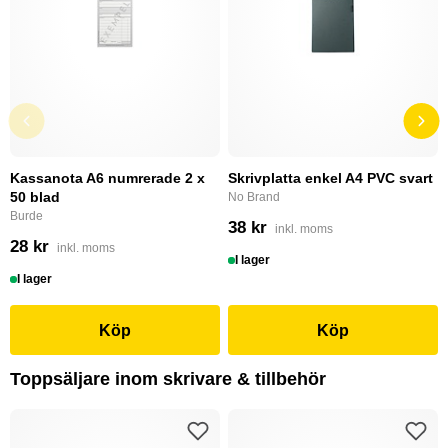
Kassanota A6 numrerade 2 x
Skrivplatta enkel A4 PVC svart
50 blad
No Brand
Burde
38 kr
inkl. moms
28 kr
inkl. moms
I lager
I lager
Köp
Köp
Toppsäljare inom skrivare & tillbehör