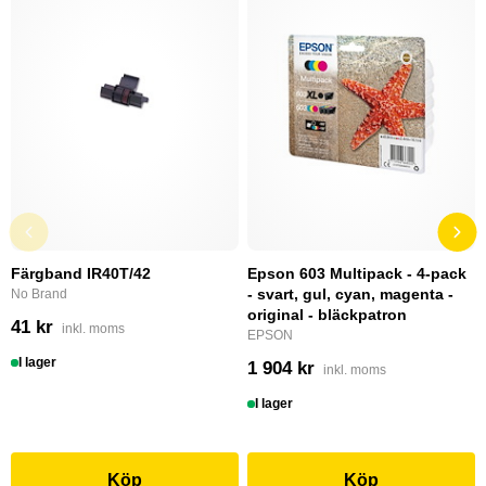
Färgband IR40T/42
Epson 603 Multipack - 4-pack
- svart, gul, cyan, magenta -
No Brand
original - bläckpatron
41 kr
inkl. moms
EPSON
I lager
1 904 kr
inkl. moms
I lager
Köp
Köp