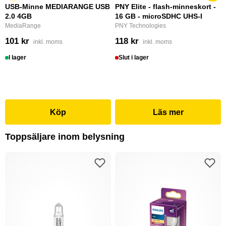
USB-Minne MEDIARANGE USB
PNY Elite - flash-minneskort -
2.0 4GB
16 GB - microSDHC UHS-I
MediaRange
PNY Technologies
101 kr
118 kr
inkl. moms
inkl. moms
I lager
Slut i lager
Köp
Läs mer
Toppsäljare inom belysning