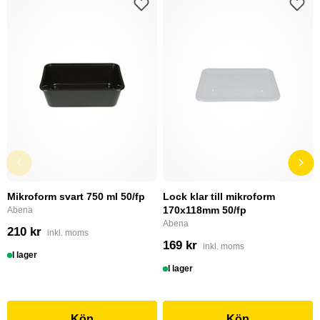
Mikroform svart 750 ml 50/fp
Lock klar till mikroform
170x118mm 50/fp
Abena
Abena
210 kr
inkl. moms
169 kr
inkl. moms
I lager
I lager
Köp
Köp