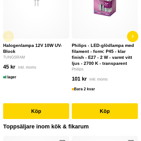
Halogenlampa 12V 10W UV-
Philips - LED-glödlampa med
Block
filament - form: P45 - klar
finish - E27 - 2 W - varmt vitt
TUNGSRAM
ljus - 2700 K - transparent
45 kr
inkl. moms
Philips
I lager
101 kr
inkl. moms
Bara 2 kvar
Köp
Köp
Toppsäljare inom kök & fikarum