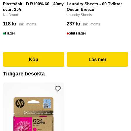
Plastsäck LD R100% 60L 40my
Laundry Sheets - 60 Tvättar
svart 25/rl
Ocean Breeze
No Brand
Laundry Sheets
118 kr
237 kr
inkl. moms
inkl. moms
I lager
Slut i lager
Köp
Läs mer
Tidigare besökta