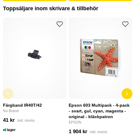
Toppsäljare inom skrivare & tillbehör
Färgband IR40T/42
Epson 603 Multipack - 4-pack
- svart, gul, cyan, magenta -
No Brand
original - bläckpatron
41 kr
inkl. moms
EPSON
I lager
1 904 kr
inkl. moms