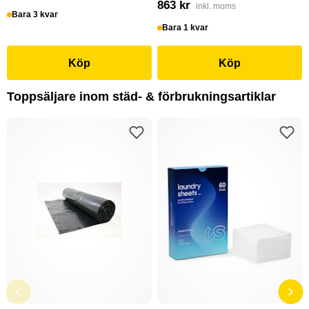
863 kr
inkl. moms
Bara 3 kvar
Bara 1 kvar
Köp
Köp
Toppsäljare inom städ- & förbrukningsartiklar