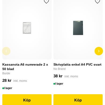
Kassanota A6 numrerade 2 x
Skrivplatta enkel A4 PVC svart
50 blad
No Brand
Burde
38 kr
inkl. moms
28 kr
inkl. moms
I lager
I lager
Köp
Köp