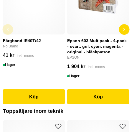
Färgband IR40T/42
Epson 603 Multipack - 4-pack
- svart, gul, cyan, magenta -
No Brand
original - bläckpatron
41 kr
inkl. moms
EPSON
I lager
1 904 kr
inkl. moms
I lager
Köp
Köp
Toppsäljare inom teknik