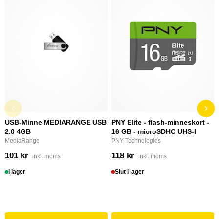
USB-Minne MEDIARANGE USB
PNY Elite - flash-minneskort -
2.0 4GB
16 GB - microSDHC UHS-I
MediaRange
PNY Technologies
101 kr
118 kr
inkl. moms
inkl. moms
I lager
Slut i lager