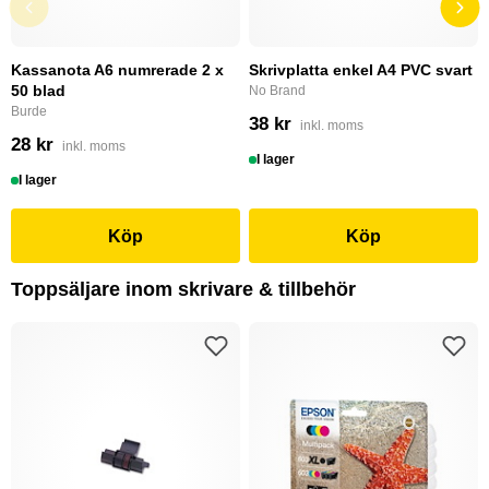
Kassanota A6 numrerade 2 x
Skrivplatta enkel A4 PVC svart
50 blad
No Brand
Burde
38 kr
inkl. moms
28 kr
inkl. moms
I lager
I lager
Köp
Köp
Toppsäljare inom skrivare & tillbehör