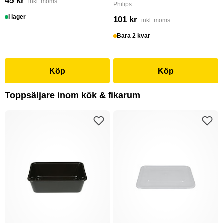
45 kr
inkl. moms
Philips
I lager
101 kr
inkl. moms
Bara 2 kvar
Köp
Köp
Toppsäljare inom kök & fikarum