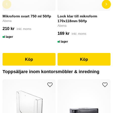
Mikroform svart 750 ml 50/fp
Lock klar till mikroform
170x118mm 50/fp
Abena
Abena
210 kr
inkl. moms
169 kr
inkl. moms
I lager
I lager
Köp
Köp
Toppsäljare inom kontorsmöbler & inredning