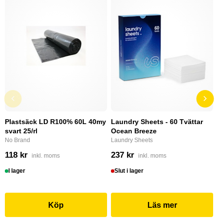
Plastsäck LD R100% 60L 40my
Laundry Sheets - 60 Tvättar
svart 25/rl
Ocean Breeze
No Brand
Laundry Sheets
118 kr
237 kr
inkl. moms
inkl. moms
I lager
Slut i lager
Köp
Läs mer