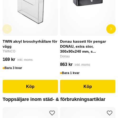
TWIN akryl broschyrhållare för
Donau kassett för pengar
vägg
DONAU, extra stor,
300x90x240 mm, s...
TWINCO
Donau
169 kr
inkl. moms
863 kr
inkl. moms
Bara 3 kvar
Bara 1 kvar
Köp
Köp
Toppsäljare inom städ- & förbrukningsartiklar