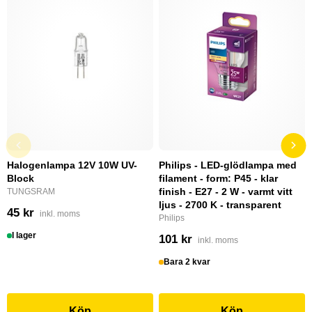
Halogenlampa 12V 10W UV-
Philips - LED-glödlampa med
Block
filament - form: P45 - klar
finish - E27 - 2 W - varmt vitt
TUNGSRAM
ljus - 2700 K - transparent
45 kr
inkl. moms
Philips
I lager
101 kr
inkl. moms
Bara 2 kvar
Köp
Köp