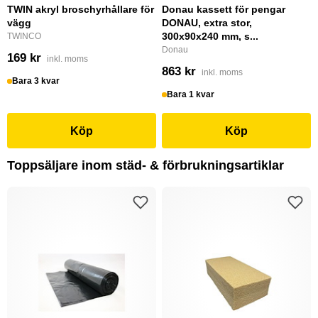
TWIN akryl broschyrhållare för
Donau kassett för pengar
vägg
DONAU, extra stor,
300x90x240 mm, s...
TWINCO
Donau
169 kr
inkl. moms
863 kr
inkl. moms
Bara 3 kvar
Bara 1 kvar
Köp
Köp
Toppsäljare inom städ- & förbrukningsartiklar