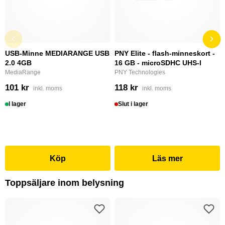
USB-Minne MEDIARANGE USB
PNY Elite - flash-minneskort -
2.0 4GB
16 GB - microSDHC UHS-I
MediaRange
PNY Technologies
101 kr
118 kr
inkl. moms
inkl. moms
I lager
Slut i lager
Köp
Läs mer
Toppsäljare inom belysning