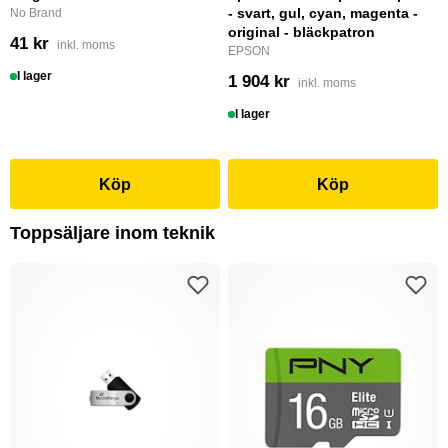
- svart, gul, cyan, magenta -
No Brand
original - bläckpatron
41 kr
inkl. moms
EPSON
I lager
1 904 kr
inkl. moms
I lager
Köp
Köp
Toppsäljare inom teknik