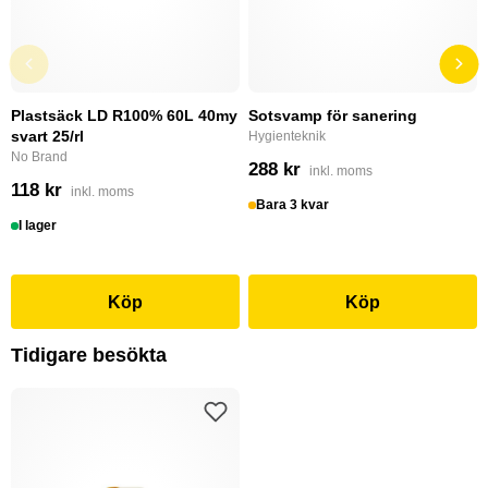
Plastsäck LD R100% 60L 40my
Sotsvamp för sanering
svart 25/rl
Hygienteknik
No Brand
288 kr
inkl. moms
118 kr
inkl. moms
Bara 3 kvar
I lager
Köp
Köp
Tidigare besökta