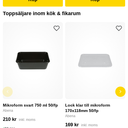
Toppsäljare inom kök & fikarum
Mikroform svart 750 ml 50/fp
Lock klar till mikroform
170x118mm 50/fp
Abena
Abena
210 kr
inkl. moms
169 kr
inkl. moms