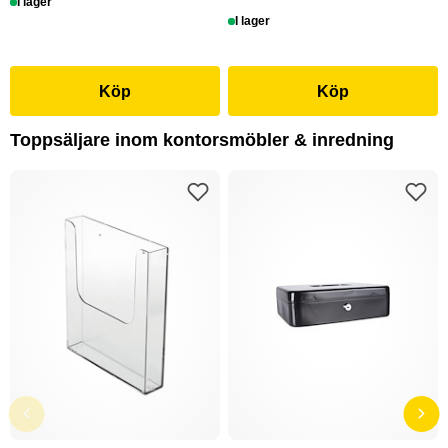
I lager
I lager
Köp
Köp
Toppsäljare inom kontorsmöbler & inredning