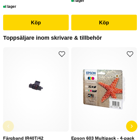
I lager
I lager
Köp
Köp
Toppsäljare inom skrivare & tillbehör
Färgband IR40T/42
Epson 603 Multipack - 4-pack