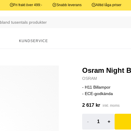
Fri frakt över 499:-
Snabb leverans
Alltid låga priser
N
KUNDSERVICE
Osram Night B
OSRAM
- H11 Billampor
- ECE-godkända
2 617 kr
inkl. moms
-
+