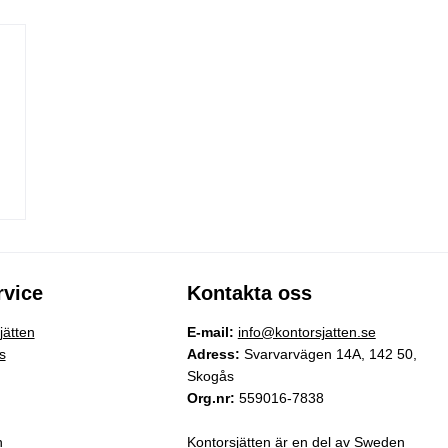
vice
Kontakta oss
ätten
E-mail:
info@kontorsjatten.se
s
Adress:
Svarvarvägen 14A, 142 50,
Skogås
Org.nr:
559016-7838
n
Kontorsjätten är en del av Sweden