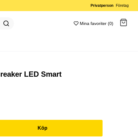
Privatperson
Företag
Mina favoriter (0)
Gå till kassan
reaker LED Smart
Köp