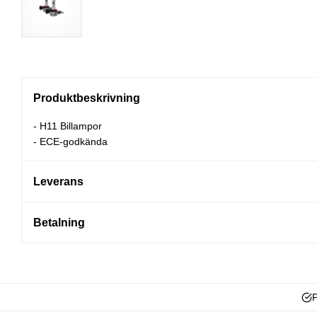
Produktbeskrivning
- H11 Billampor
- ECE-godkända
Leverans
Betalning
F