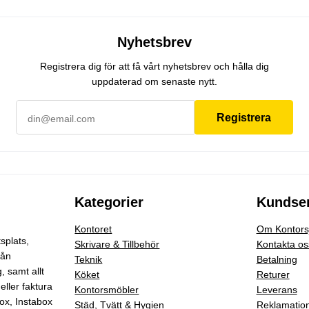
Nyhetsbrev
Registrera dig för att få vårt nyhetsbrev och hålla dig
uppdaterad om senaste nytt.
Registrera
Kategorier
Kundser
Kontoret
Om Kontorsj
splats,
Skrivare & Tillbehör
Kontakta os
rån
Teknik
Betalning
g
, samt allt
Köket
Returer
eller faktura
Kontorsmöbler
Leverans
ox, Instabox
Städ, Tvätt & Hygien
Reklamatio