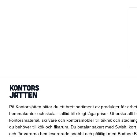
På Kontorsjätten hittar du ett brett sortiment av produkter för arbet
hemmakontor och skola – alltid till riktigt låga priser. Utforska allt f
kontorsmaterial
,
skrivare
och
kontorsmöbler
till
teknik
och
städnin
du behöver till
kök och fikarum
. Du betalar säkert med Swish, kort 
och får varorna hemlevererade snabbt och pålitligt med Budbee B