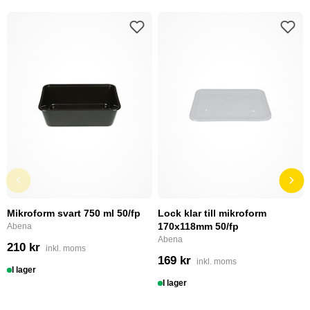
Mikroform svart 750 ml 50/fp
Lock klar till mikroform
170x118mm 50/fp
Abena
Abena
210 kr
inkl. moms
169 kr
inkl. moms
I lager
I lager