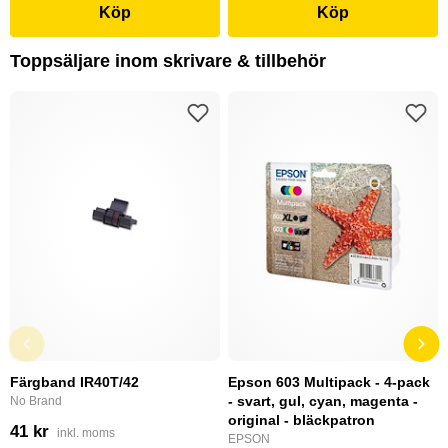
Köp
Köp
Toppsäljare inom skrivare & tillbehör
Färgband IR40T/42
Epson 603 Multipack - 4-pack
- svart, gul, cyan, magenta -
No Brand
original - bläckpatron
41 kr
inkl. moms
EPSON