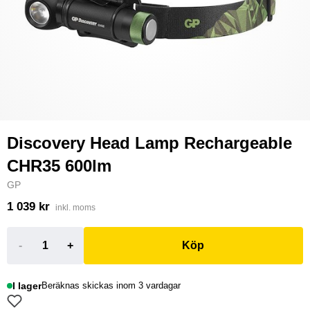
Discovery Head Lamp Rechargeable
CHR35 600lm
GP
1 039 kr
inkl. moms
-
+
Köp
I lager
Beräknas skickas inom 3 vardagar