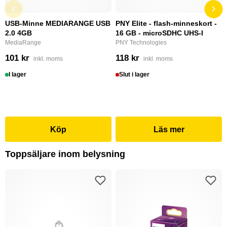
USB-Minne MEDIARANGE USB
PNY Elite - flash-minneskort -
2.0 4GB
16 GB - microSDHC UHS-I
MediaRange
PNY Technologies
101 kr
118 kr
inkl. moms
inkl. moms
I lager
Slut i lager
Köp
Läs mer
Toppsäljare inom belysning