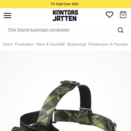
Fri frakt över 499:-
Hem
Produkter
Hem & Hushåll
Belysning
Ficklampor & Pannlam