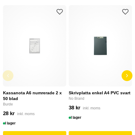
Kassanota A6 numrerade 2 x
Skrivplatta enkel A4 PVC svart
50 blad
No Brand
Burde
38 kr
inkl. moms
28 kr
inkl. moms
I lager
I lager