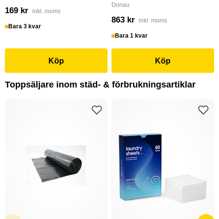
Donau
169 kr
inkl. moms
863 kr
inkl. moms
Bara 3 kvar
Bara 1 kvar
Köp
Köp
Toppsäljare inom städ- & förbrukningsartiklar