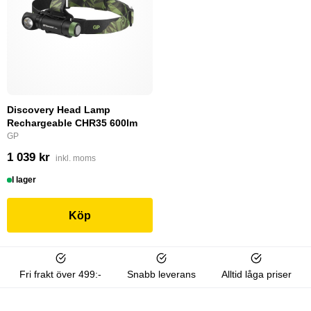
Discovery Head Lamp
Rechargeable CHR35 600lm
GP
1 039 kr
inkl. moms
I lager
Köp
Fri frakt över 499:-
Snabb leverans
Alltid låga priser