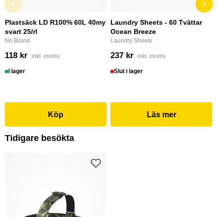
Plastsäck LD R100% 60L 40my
Laundry Sheets - 60 Tvättar
svart 25/rl
Ocean Breeze
No Brand
Laundry Sheets
118 kr
237 kr
inkl. moms
inkl. moms
I lager
Slut i lager
Köp
Läs mer
Tidigare besökta