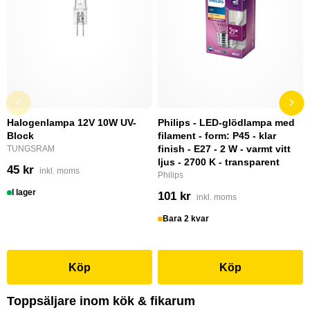
Halogenlampa 12V 10W UV-
Philips - LED-glödlampa med
Block
filament - form: P45 - klar
finish - E27 - 2 W - varmt vitt
TUNGSRAM
ljus - 2700 K - transparent
45 kr
inkl. moms
Philips
I lager
101 kr
inkl. moms
Bara 2 kvar
Köp
Köp
Toppsäljare inom kök & fikarum