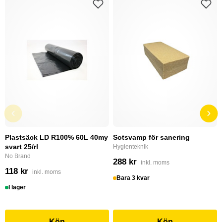
Plastsäck LD R100% 60L 40my
Sotsvamp för sanering
svart 25/rl
Hygienteknik
No Brand
288 kr
inkl. moms
118 kr
inkl. moms
Bara 3 kvar
I lager
Köp
Köp