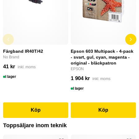
Färgband IR40T/42
Epson 603 Multipack - 4-pack
- svart, gul, cyan, magenta -
No Brand
original - bläckpatron
41 kr
inkl. moms
EPSON
I lager
1 904 kr
inkl. moms
I lager
Köp
Köp
Toppsäljare inom teknik