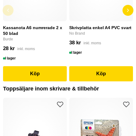
Kassanota A6 numrerade 2 x
Skrivplatta enkel A4 PVC svart
50 blad
No Brand
Burde
38 kr
inkl. moms
28 kr
inkl. moms
I lager
I lager
Köp
Köp
Toppsäljare inom skrivare & tillbehör