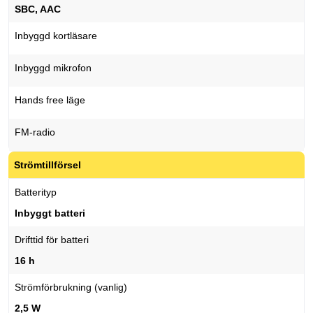
SBC, AAC
Inbyggd kortläsare
Inbyggd mikrofon
Hands free läge
FM-radio
Strömtillförsel
Batterityp
Inbyggt batteri
Drifttid för batteri
16 h
Strömförbrukning (vanlig)
2,5 W