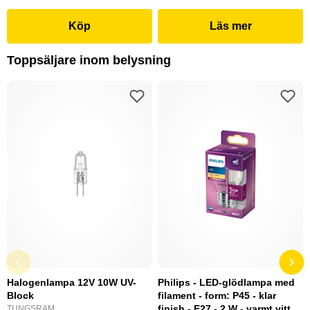
Köp
Läs mer
Toppsäljare inom belysning
Halogenlampa 12V 10W UV-
Philips - LED-glödlampa med
Block
filament - form: P45 - klar
finish - E27 - 2 W - varmt vitt
TUNGSRAM