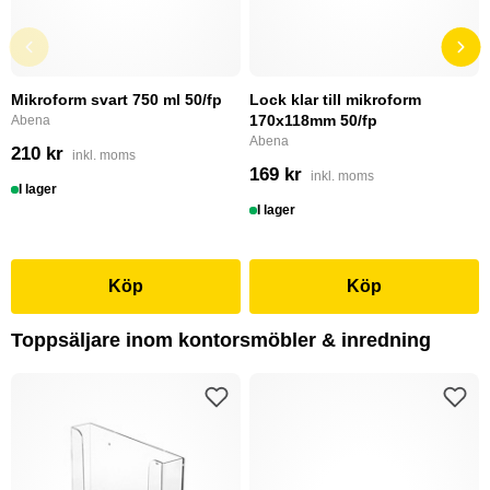
Mikroform svart 750 ml 50/fp
Lock klar till mikroform
170x118mm 50/fp
Abena
Abena
210 kr
inkl. moms
169 kr
inkl. moms
I lager
I lager
Köp
Köp
Toppsäljare inom kontorsmöbler & inredning