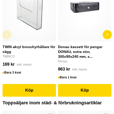
TWIN akryl broschyrhållare för
Donau kassett för pengar
vägg
DONAU, extra stor,
300x90x240 mm, s...
TWINCO
Donau
169 kr
inkl. moms
863 kr
inkl. moms
Bara 3 kvar
Bara 1 kvar
Köp
Köp
Toppsäljare inom städ- & förbrukningsartiklar