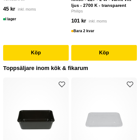
ljus - 2700 K - transparent
45 kr
inkl. moms
Philips
I lager
101 kr
inkl. moms
Bara 2 kvar
Köp
Köp
Toppsäljare inom kök & fikarum