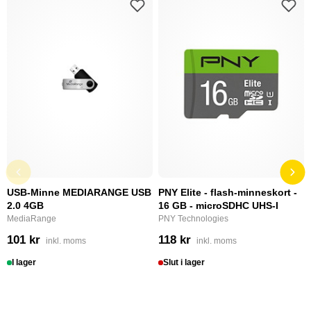
USB-Minne MEDIARANGE USB
PNY Elite - flash-minneskort -
2.0 4GB
16 GB - microSDHC UHS-I
MediaRange
PNY Technologies
101 kr
118 kr
inkl. moms
inkl. moms
I lager
Slut i lager