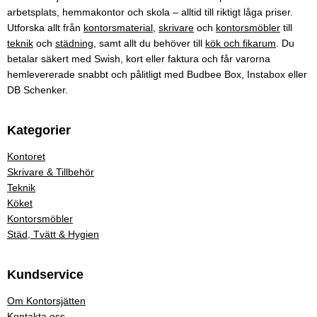
arbetsplats, hemmakontor och skola – alltid till riktigt låga priser.
Utforska allt från
kontorsmaterial
,
skrivare
och
kontorsmöbler
till
teknik
och
städning
, samt allt du behöver till
kök och fikarum
. Du
betalar säkert med Swish, kort eller faktura och får varorna
hemlevererade snabbt och pålitligt med Budbee Box, Instabox eller
DB Schenker.
Kategorier
Kontoret
Skrivare & Tillbehör
Teknik
Köket
Kontorsmöbler
Städ, Tvätt & Hygien
Kundservice
Om Kontorsjätten
Kontakta oss