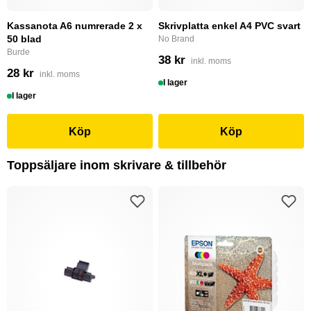
Kassanota A6 numrerade 2 x
Skrivplatta enkel A4 PVC svart
50 blad
No Brand
Burde
38 kr
inkl. moms
28 kr
inkl. moms
I lager
I lager
Köp
Köp
Toppsäljare inom skrivare & tillbehör