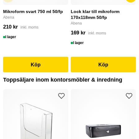
Mikroform svart 750 ml 50/fp
Lock klar till mikroform
170x118mm 50/fp
Abena
Abena
210 kr
inkl. moms
169 kr
inkl. moms
I lager
I lager
Köp
Köp
Toppsäljare inom kontorsmöbler & inredning