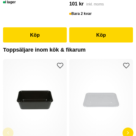
I lager
101 kr
inkl. moms
Bara 2 kvar
Köp
Köp
Toppsäljare inom kök & fikarum