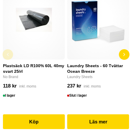
Plastsäck LD R100% 60L 40my
Laundry Sheets - 60 Tvättar
svart 25/rl
Ocean Breeze
No Brand
Laundry Sheets
118 kr
237 kr
inkl. moms
inkl. moms
I lager
Slut i lager
Köp
Läs mer