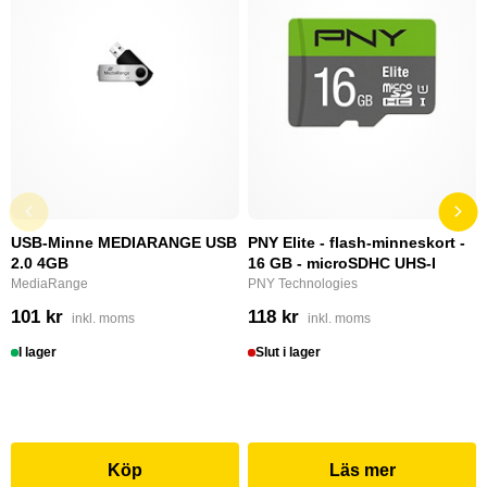
USB-Minne MEDIARANGE USB
PNY Elite - flash-minneskort -
2.0 4GB
16 GB - microSDHC UHS-I
MediaRange
PNY Technologies
101 kr
118 kr
inkl. moms
inkl. moms
I lager
Slut i lager
Köp
Läs mer