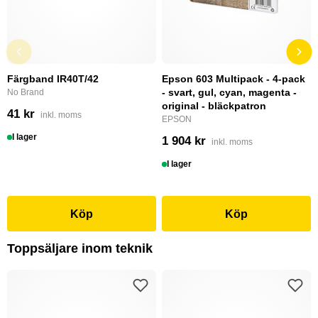
Färgband IR40T/42
Epson 603 Multipack - 4-pack
- svart, gul, cyan, magenta -
No Brand
original - bläckpatron
41 kr
inkl. moms
EPSON
I lager
1 904 kr
inkl. moms
I lager
Köp
Köp
Toppsäljare inom teknik