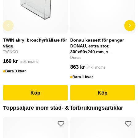
TWIN akryl broschyrhållare för
Donau kassett för pengar
vägg
DONAU, extra stor,
300x90x240 mm, s...
TWINCO
Donau
169 kr
inkl. moms
863 kr
inkl. moms
Bara 3 kvar
Bara 1 kvar
Köp
Köp
Toppsäljare inom städ- & förbrukningsartiklar