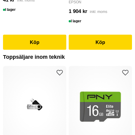
inkl. moms
EPSON
I lager
1 904 kr
inkl. moms
I lager
Köp
Köp
Toppsäljare inom teknik