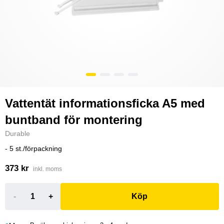
Vattentät informationsficka A5 med
buntband för montering
Durable
- 5 st./förpackning
373 kr
inkl. moms
-
+
Köp