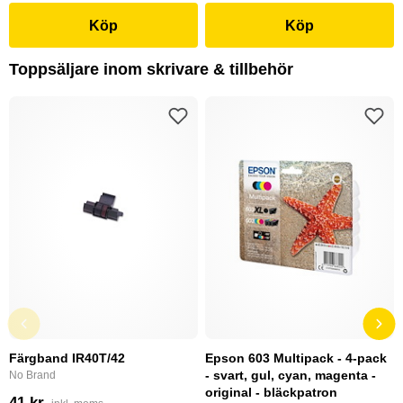
Köp
Köp
Toppsäljare inom skrivare & tillbehör
Färgband IR40T/42
Epson 603 Multipack - 4-pack
- svart, gul, cyan, magenta -
No Brand
original - bläckpatron
41 kr