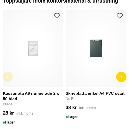
Toppsäljare inom kontorsmaterial & utrustning
Kassanota A6 numrerade 2 x
Skrivplatta enkel A4 PVC svart
50 blad
No Brand
Burde
38 kr
inkl. moms
28 kr
inkl. moms
I lager
I lager