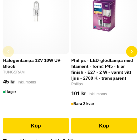
Halogenlampa 12V 10W UV-
Philips - LED-glödlampa med
Block
filament - form: P45 - klar
finish - E27 - 2 W - varmt vitt
TUNGSRAM
ljus - 2700 K - transparent
45 kr
inkl. moms
Philips
I lager
101 kr
inkl. moms
Bara 2 kvar
Köp
Köp