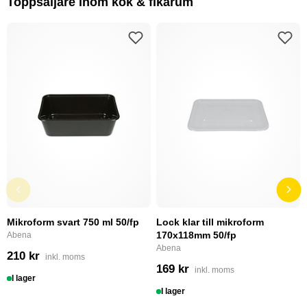
Toppsäljare inom kök & fikarum
Mikroform svart 750 ml 50/fp
Lock klar till mikroform
170x118mm 50/fp
Abena
Abena
210 kr
inkl. moms
169 kr
inkl. moms
I lager
I lager