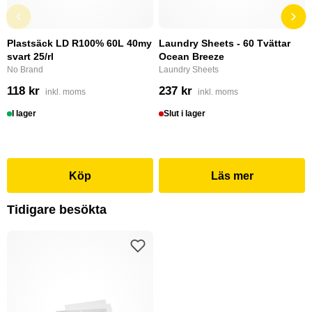
Plastsäck LD R100% 60L 40my
Laundry Sheets - 60 Tvättar
svart 25/rl
Ocean Breeze
No Brand
Laundry Sheets
118 kr
237 kr
inkl. moms
inkl. moms
I lager
Slut i lager
Köp
Läs mer
Tidigare besökta