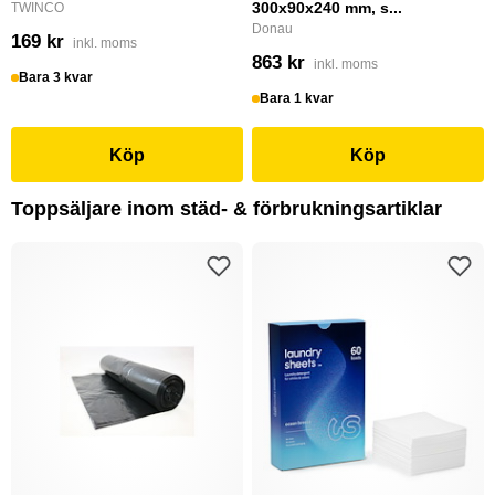
300x90x240 mm, s...
TWINCO
Donau
169 kr
inkl. moms
863 kr
inkl. moms
Bara 3 kvar
Bara 1 kvar
Köp
Köp
Toppsäljare inom städ- & förbrukningsartiklar