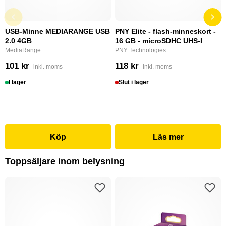
USB-Minne MEDIARANGE USB
PNY Elite - flash-minneskort -
2.0 4GB
16 GB - microSDHC UHS-I
MediaRange
PNY Technologies
101 kr
118 kr
inkl. moms
inkl. moms
I lager
Slut i lager
Köp
Läs mer
Toppsäljare inom belysning