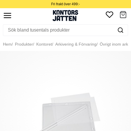
Fri frakt över 499:-
Hem
Produkter
Kontoret
Arkivering & Förvaring
Övrigt inom arkiv