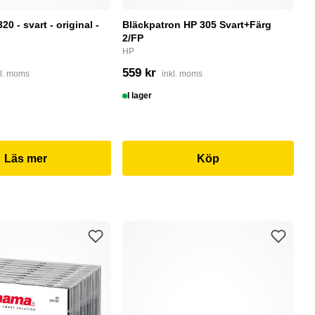
0 - svart - original -
Bläckpatron HP 305 Svart+Färg
B
2/FP
C
HP
4
559 kr
kl. moms
inkl. moms
I
I lager
Läs mer
Köp