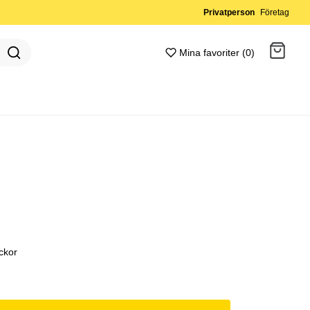
Privatperson
Företag
Mina favoriter (0)
Gå till kassan
ckor