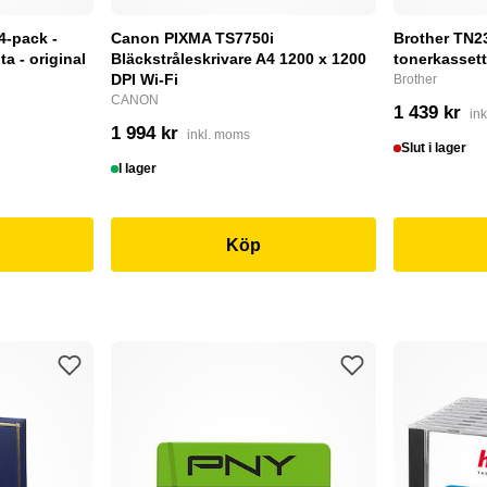
4-pack -
Canon PIXMA TS7750i
Brother TN232
a - original
Bläckstråleskrivare A4 1200 x 1200
tonerkassett
DPI Wi-Fi
Brother
CANON
1 439 kr
in
1 994 kr
inkl. moms
Slut i lager
I lager
Köp