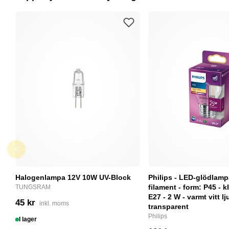
Halogenlampa 12V 10W UV-Block
Philips - LED-glödlam
filament - form: P45 - kl
TUNGSRAM
E27 - 2 W - varmt vitt lj
45 kr
inkl. moms
transparent
Philips
I lager