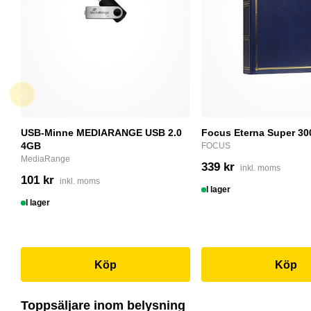
USB-Minne MEDIARANGE USB 2.0
Focus Eterna Super 30
4GB
FOCUS
MediaRange
339 kr
inkl. moms
101 kr
inkl. moms
I lager
I lager
Köp
Köp
Toppsäljare inom belysning