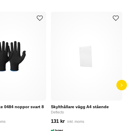
e 0484 noppor svart 8
Skylthållare vägg A4 stående
D
Deflecto
Bu
131 kr
4
moms
inkl. moms
I lager
I