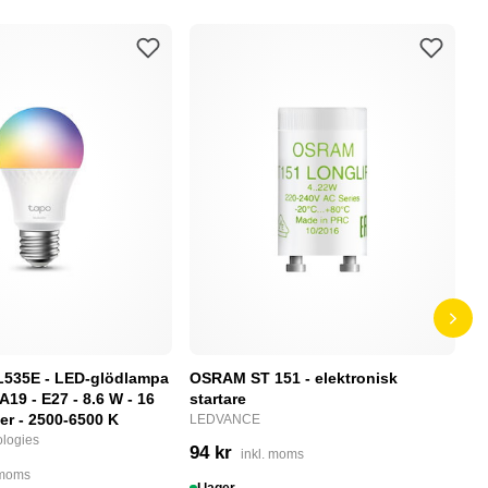
L535E - LED-glödlampa
OSRAM ST 151 - elektronisk
P
 A19 - E27 - 8.6 W - 16
startare
S
ger - 2500-6500 K
LEDVANCE
N
logies
94 kr
2
inkl. moms
 moms