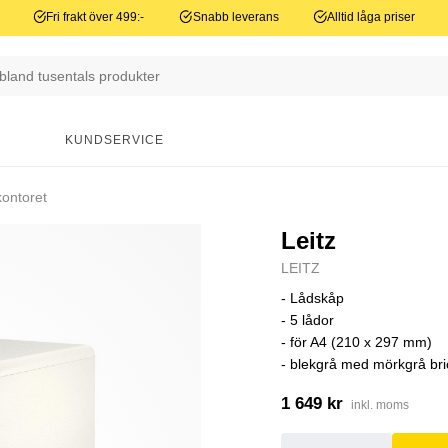
Fri frakt över 499:-
Snabb leverans
Alltid låga priser
N
KUNDSERVICE
kontoret
Leitz
LEITZ
- Lådskåp
- 5 lådor
- för A4 (210 x 297 mm)
- blekgrå med mörkgrå bri
1 649 kr
inkl. moms