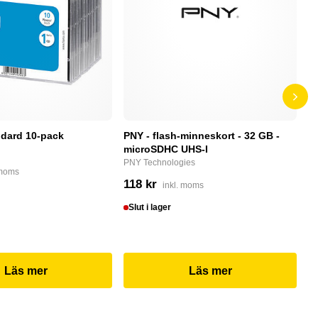
dard 10-pack
PNY - flash-minneskort - 32 GB -
F
microSDHC UHS-I
P
PNY Technologies
F
 moms
118 kr
4
inkl. moms
Slut i lager
I
Läs mer
Läs mer