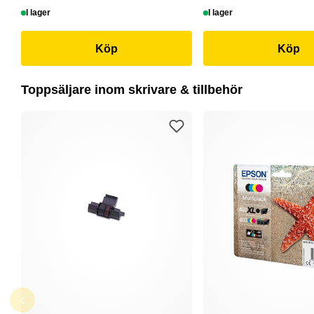
I lager
I lager
Köp
Köp
Toppsäljare inom skrivare & tillbehör