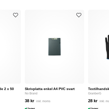
e 2 x 50
Skrivplatta enkel A4 PVC svart
Textilhandsk
No Brand
GranberG
38 kr
28 kr
inkl. moms
inkl. 
I lager
I lager