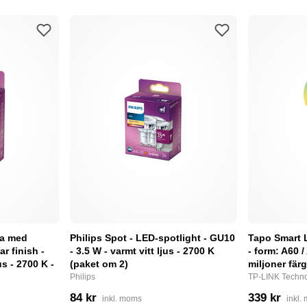
pa med
Philips Spot - LED-spotlight - GU10
Tapo Smart 
ar finish -
- 3.5 W - varmt vitt ljus - 2700 K
- form: A60 /
us - 2700 K -
(paket om 2)
miljoner fär
Philips
TP-LINK Techno
84 kr
339 kr
inkl. moms
inkl.