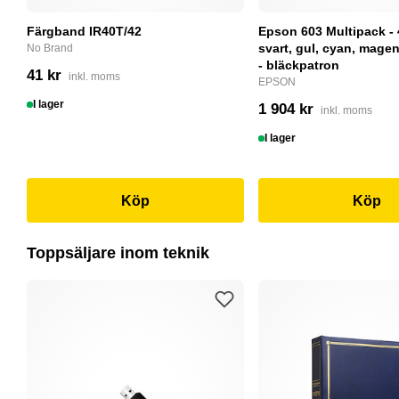
Färgband IR40T/42
Epson 603 Multipack - 
svart, gul, cyan, magent
No Brand
- bläckpatron
41 kr
inkl. moms
EPSON
I lager
1 904 kr
inkl. moms
I lager
Köp
Köp
Toppsäljare inom teknik