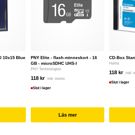
0 10x15 Blue
PNY Elite - flash-minneskort - 16
CD-Box Stan
GB - microSDHC UHS-I
Hama
PNY Technologies
118 kr
inkl.
118 kr
inkl. moms
Slut i lager
Slut i lager
Läs mer