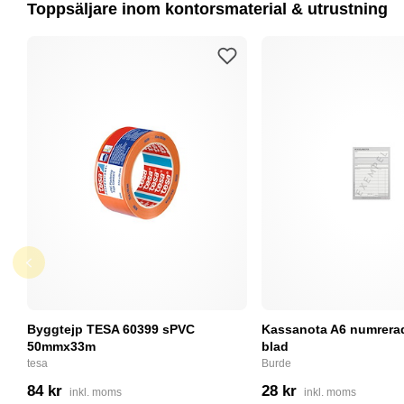
Toppsäljare inom kontorsmaterial & utrustning
Byggtejp TESA 60399 sPVC
Kassanota A6 numrerad
50mmx33m
blad
tesa
Burde
84 kr
28 kr
inkl. moms
inkl. moms