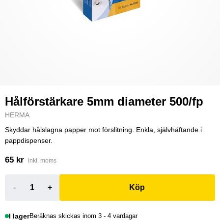
Hålförstärkare 5mm diameter 500/fp
HERMA
Skyddar hålslagna papper mot förslitning. Enkla, självhäftande i
pappdispenser.
65 kr
inkl. moms
-
+
Köp
I lager
Beräknas skickas inom 3 - 4 vardagar