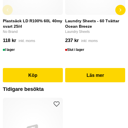
Plastsäck LD R100% 60L 40my
Laundry Sheets - 60 Tvättar
svart 25/rl
Ocean Breeze
No Brand
Laundry Sheets
118 kr
237 kr
inkl. moms
inkl. moms
I lager
Slut i lager
Köp
Läs mer
Tidigare besökta