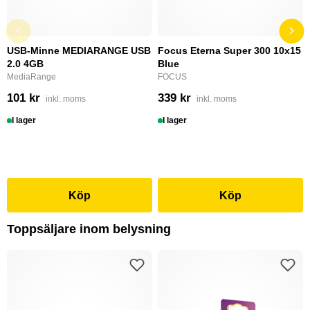
USB-Minne MEDIARANGE USB
Focus Eterna Super 300 10x15
2.0 4GB
Blue
MediaRange
FOCUS
101 kr
339 kr
inkl. moms
inkl. moms
I lager
I lager
Köp
Köp
Toppsäljare inom belysning