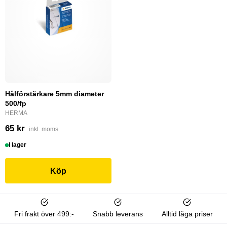
Hålförstärkare 5mm diameter
500/fp
HERMA
65 kr
inkl. moms
I lager
Köp
Fri frakt över 499:-
Snabb leverans
Alltid låga priser