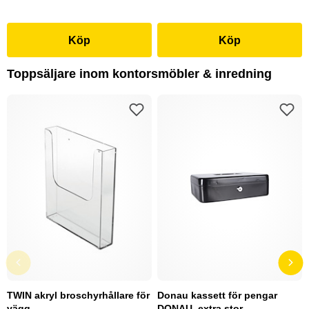
Köp
Köp
Toppsäljare inom kontorsmöbler & inredning
TWIN akryl broschyrhållare för
Donau kassett för pengar
vägg
DONAU, extra stor,