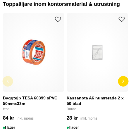
Toppsäljare inom kontorsmaterial & utrustning
Byggtejp TESA 60399 sPVC
Kassanota A6 numrerade 2 x
50mmx33m
50 blad
tesa
Burde
84 kr
28 kr
inkl. moms
inkl. moms
I lager
I lager