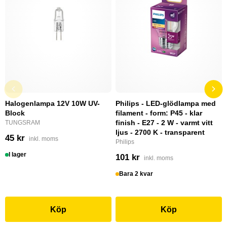
Halogenlampa 12V 10W UV-
Philips - LED-glödlampa med
Block
filament - form: P45 - klar
finish - E27 - 2 W - varmt vitt
TUNGSRAM
ljus - 2700 K - transparent
45 kr
inkl. moms
Philips
I lager
101 kr
inkl. moms
Bara 2 kvar
Köp
Köp