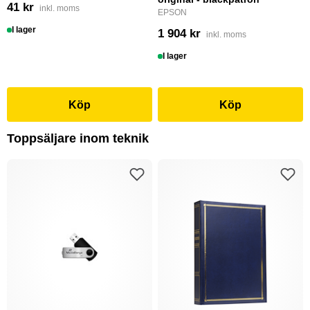
41 kr
inkl. moms
EPSON
I lager
1 904 kr
inkl. moms
I lager
Köp
Köp
Toppsäljare inom teknik