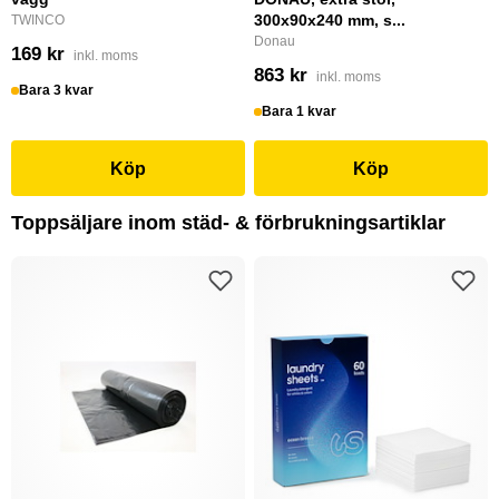
300x90x240 mm, s...
TWINCO
Donau
169 kr
inkl. moms
863 kr
inkl. moms
Bara 3 kvar
Bara 1 kvar
Köp
Köp
Toppsäljare inom städ- & förbrukningsartiklar