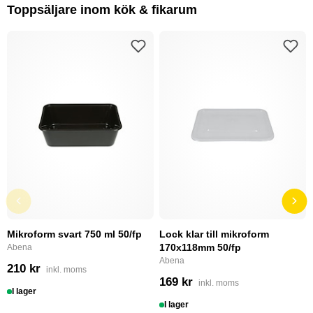
Toppsäljare inom kök & fikarum
Mikroform svart 750 ml 50/fp
Lock klar till mikroform
170x118mm 50/fp
Abena
Abena
210 kr
inkl. moms
169 kr
inkl. moms
I lager
I lager