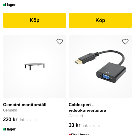
I lager
Köp
Köp
Gembird monitorställ
Cablexpert -
videokonverterare
Gembird
Gembird
220 kr
inkl. moms
33 kr
inkl. moms
I lager