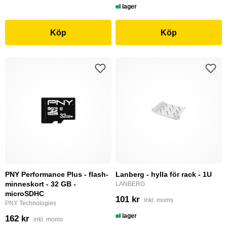
I lager
Köp
Köp
PNY Performance Plus - flash-
Lanberg - hylla för rack - 1U
minneskort - 32 GB -
LANBERG
microSDHC
101 kr
inkl. moms
PNY Technologies
I lager
162 kr
inkl. moms