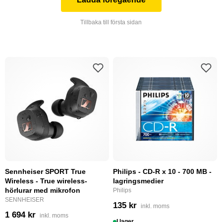
Tillbaka till första sidan
Sennheiser SPORT True
Philips - CD-R x 10 - 700 MB -
Wireless - True wireless-
lagringsmedier
hörlurar med mikrofon
Philips
SENNHEISER
135 kr
inkl. moms
1 694 kr
inkl. moms
I lager