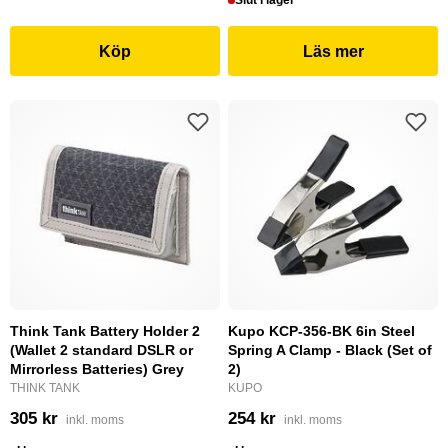
Slut i lager
Köp
Läs mer
Think Tank Battery Holder 2
Kupo KCP-356-BK 6in Steel
(Wallet 2 standard DSLR or
Spring A Clamp - Black (Set of
Mirrorless Batteries) Grey
2)
THINK TANK
KUPO
305 kr
254 kr
inkl. moms
inkl. moms