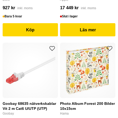
927 kr
17 449 kr
inkl. moms
inkl. moms
Bara 5 kvar
Slut i lager
Köp
Läs mer
Goobay 68635 nätverkskablar
Photo Album Forest 200 Bilder
Vit 2 m Cat6 U/UTP (UTP)
10x15cm
Goobay
Hama