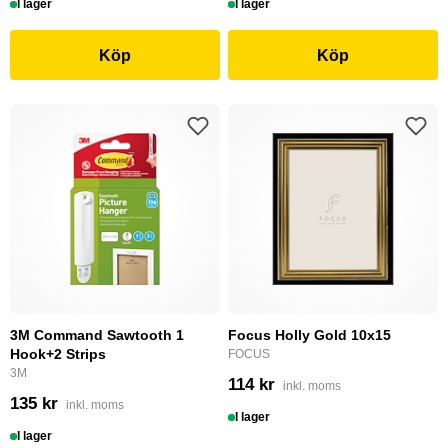
I lager
I lager
Köp
Köp
3M Command Sawtooth 1
Focus Holly Gold 10x15
Hook+2 Strips
FOCUS
3M
114 kr
inkl. moms
135 kr
inkl. moms
I lager
I lager