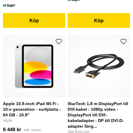
I lager
Köp
Köp
Apple 10.9-inch iPad Wi-Fi -
StarTech 1,8 m DisplayPort till
10:e generation - surfplatta -
DVI-kabel - 1080p video -
64 GB - 10.9"
DisplayPort till DVI-
kabeladapter - DP till DVI-D-
Apple
adapter Sing...
6 449 kr
inkl. moms
StarTech.com