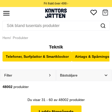
Fri frakt över 499:-
Hem
Produkter
Teknik
Telefoner, Surfplattor & Smartklockor
Airtags & Spårningse
Filter
48002
produkter
Du visar 31 - 60 av 48002 produkter
Ladda föregående