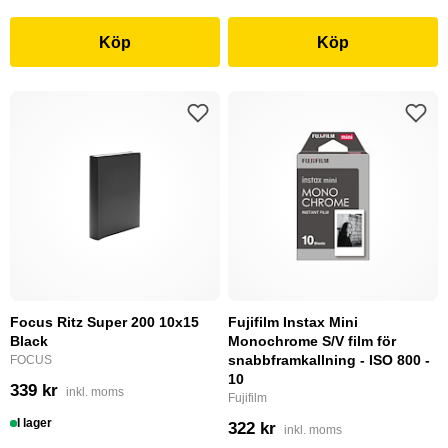
Köp
Köp
Focus Ritz Super 200 10x15
Fujifilm Instax Mini
Black
Monochrome S/V film för
snabbframkallning - ISO 800 -
FOCUS
10
339 kr
inkl. moms
Fujifilm
I lager
322 kr
inkl. moms