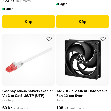
223 kr
inkl. moms
I lager
I lager
Köp
Köp
Goobay 68636 nätverkskablar
ARCTIC P12 Silent Datorväska
Vit 3 m Cat6 U/UTP (UTP)
Fan 12 cm Svart
Goobay
Arctic
60 kr
108 kr
inkl. moms
inkl. moms