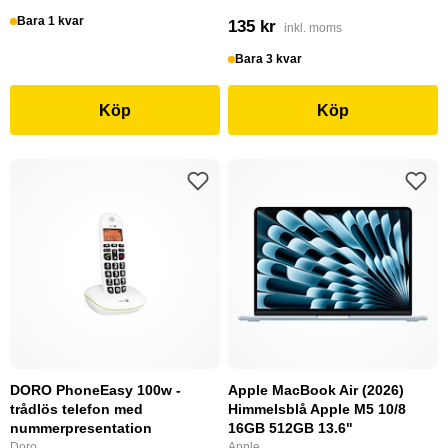
Bara 1 kvar
135 kr
inkl. moms
Bara 3 kvar
Köp
Köp
DORO PhoneEasy 100w -
Apple MacBook Air (2026)
trådlös telefon med
Himmelsblå Apple M5 10/8
nummerpresentation
16GB 512GB 13.6"
Doro
Apple