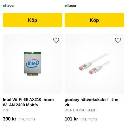
I lager
I lager
Köp
Köp
Intel Wi-Fi 6E AX210 Intern
goobay nätverkskabel - 5 m -
WLAN 2400 Mbit/s
vit
Intel
WENTRONIC GMBH
390 kr
101 kr
inkl. moms
inkl. moms