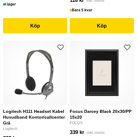
118 kr
inkl. moms
I lager
Bara 5 kvar
Köp
Köp
Logitech H111 Headset Kabel
Focus Darcey Black 20x30/PP
Huvudband Kontor/callcenter
15x20
Grå
FOCUS
Logitech
339 kr
inkl. moms