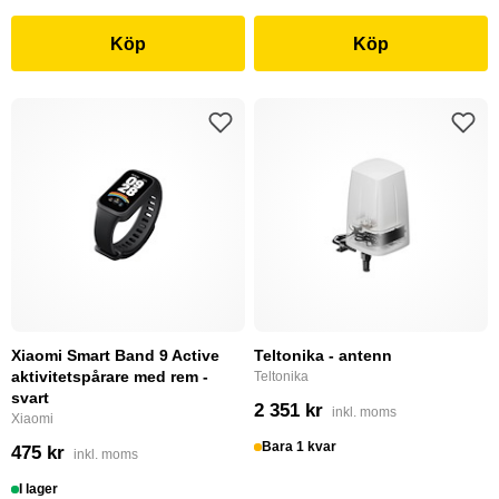
Köp
Köp
Xiaomi Smart Band 9 Active
Teltonika - antenn
aktivitetspårare med rem -
Teltonika
svart
2 351 kr
inkl. moms
Xiaomi
Bara 1 kvar
475 kr
inkl. moms
I lager