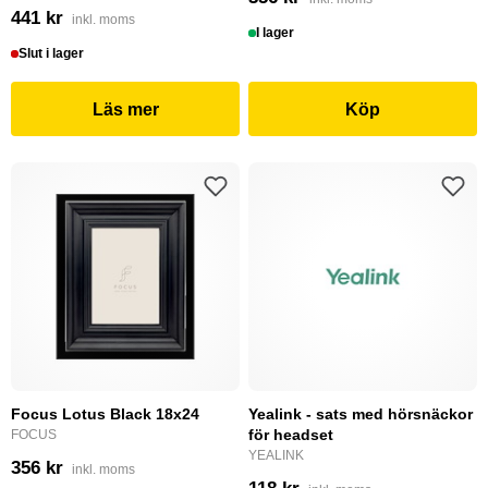
441 kr
inkl. moms
I lager
Slut i lager
Läs mer
Köp
Focus Lotus Black 18x24
Yealink - sats med hörsnäckor
för headset
FOCUS
YEALINK
356 kr
inkl. moms