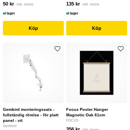
50 kr
135 kr
inkl. moms
inkl. moms
I lager
I lager
Köp
Köp
Gembird monteringssats -
Focus Poster Hanger
fullständig rörelse - för platt
Magnetic Oak 61cm
panel - vit
FOCUS
Gembird
356 kr
inkl. moms