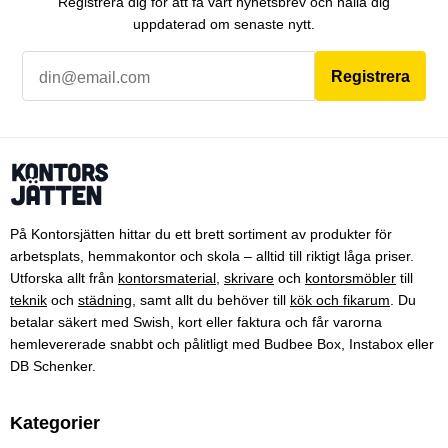
Registrera dig för att få vårt nyhetsbrev och hålla dig
uppdaterad om senaste nytt.
Registrera
På Kontorsjätten hittar du ett brett sortiment av produkter för
arbetsplats, hemmakontor och skola – alltid till riktigt låga priser.
Utforska allt från
kontorsmaterial
,
skrivare
och
kontorsmöbler
till
teknik
och
städning
, samt allt du behöver till
kök och fikarum
. Du
betalar säkert med Swish, kort eller faktura och får varorna
hemlevererade snabbt och pålitligt med Budbee Box, Instabox eller
DB Schenker.
Kategorier