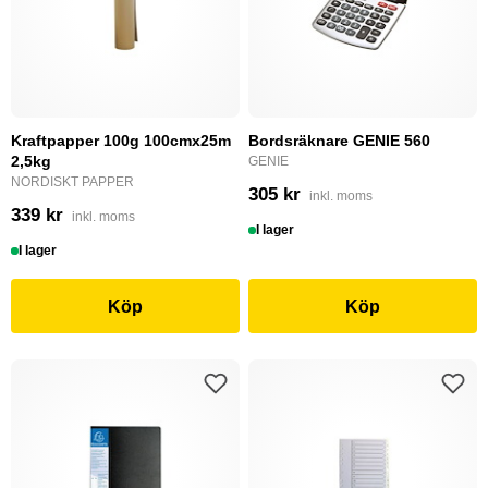
Kraftpapper 100g 100cmx25m
Bordsräknare GENIE 560
2,5kg
GENIE
NORDISKT PAPPER
305 kr
inkl. moms
339 kr
inkl. moms
I lager
I lager
Köp
Köp