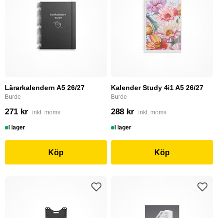
Lärarkalendern A5 26/27
Kalender Study 4i1 A5 26/27
Burde
Burde
271 kr
288 kr
inkl. moms
inkl. moms
I lager
I lager
Köp
Köp