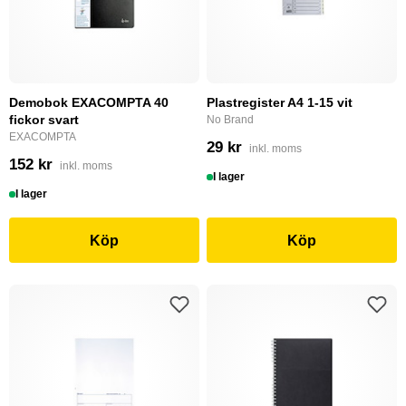
Demobok EXACOMPTA 40
Plastregister A4 1-15 vit
fickor svart
No Brand
EXACOMPTA
29 kr
inkl. moms
152 kr
inkl. moms
I lager
I lager
Köp
Köp