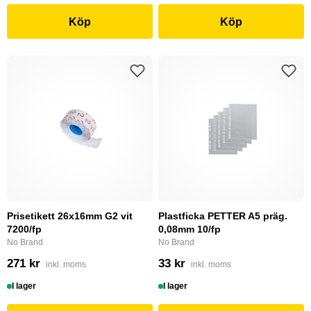
Köp
Köp
Prisetikett 26x16mm G2 vit
Plastficka PETTER A5 präg.
7200/fp
0,08mm 10/fp
No Brand
No Brand
271 kr
33 kr
inkl. moms
inkl. moms
I lager
I lager