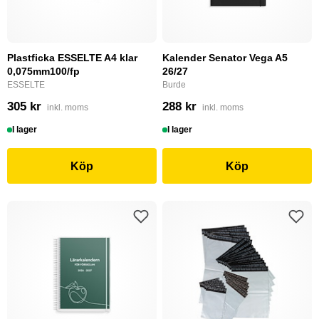
Plastficka ESSELTE A4 klar
Kalender Senator Vega A5
0,075mm100/fp
26/27
ESSELTE
Burde
305 kr
288 kr
inkl. moms
inkl. moms
I lager
I lager
Köp
Köp