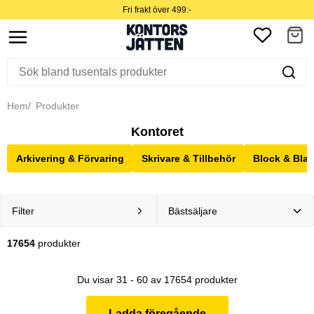
Fri frakt över 499:-
Hem
Produkter
Kontoret
Arkivering & Förvaring
Skrivare & Tillbehör
Block & Blan
Filter
17654
produkter
Du visar 31 - 60 av 17654 produkter
Ladda föregående