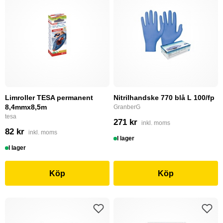
Limroller TESA permanent
Nitrilhandske 770 blå L 100/fp
8,4mmx8,5m
GranberG
tesa
271 kr
inkl. moms
82 kr
inkl. moms
I lager
I lager
Köp
Köp