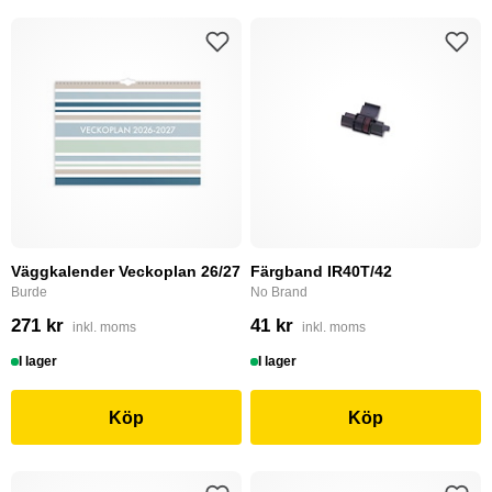
Väggkalender Veckoplan 26/27
Färgband IR40T/42
Burde
No Brand
271 kr
41 kr
inkl. moms
inkl. moms
I lager
I lager
Köp
Köp