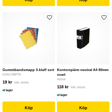
Gummibandsmapp 3-klaff sort
Kontorspärm neutral A4 80mm
svart
EXACOMPTA
Actual
19 kr
inkl. moms
118 kr
inkl. moms
I lager
I lager
Köp
Köp