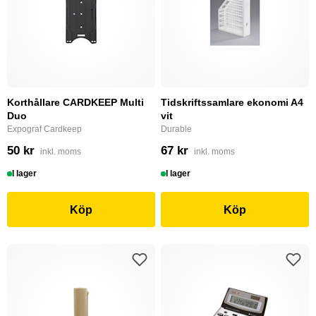
Korthållare CARDKEEP Multi
Tidskriftssamlare ekonomi A4
Duo
vit
Expograf Cardkeep
Durable
50 kr
67 kr
inkl. moms
inkl. moms
I lager
I lager
Köp
Köp