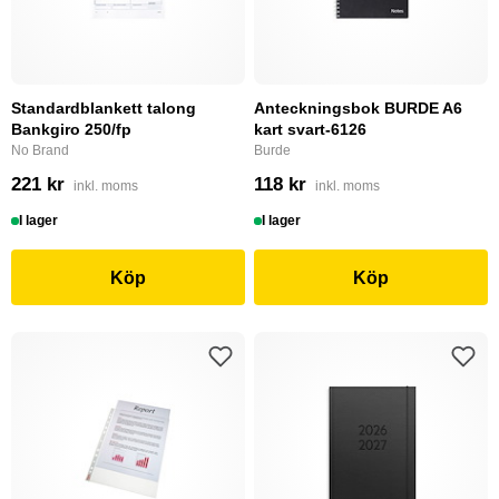
Standardblankett talong
Anteckningsbok BURDE A6
Bankgiro 250/fp
kart svart-6126
No Brand
Burde
221 kr
118 kr
inkl. moms
inkl. moms
I lager
I lager
Köp
Köp