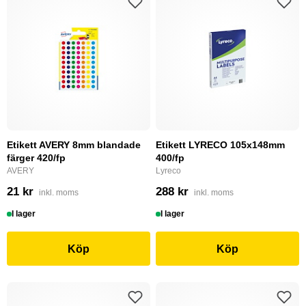
Etikett AVERY 8mm blandade
Etikett LYRECO 105x148mm
färger 420/fp
400/fp
AVERY
Lyreco
21 kr
288 kr
inkl. moms
inkl. moms
I lager
I lager
Köp
Köp