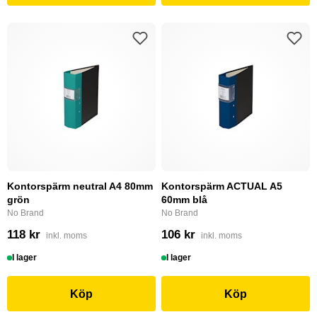
Kontorspärm neutral A4 80mm
Kontorspärm ACTUAL A5
grön
60mm blå
No Brand
No Brand
118 kr
106 kr
inkl. moms
inkl. moms
I lager
I lager
Köp
Köp