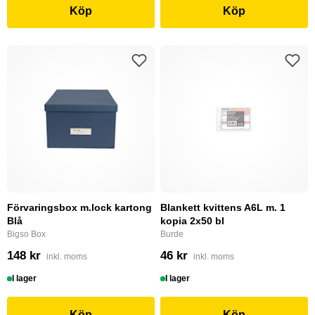
Köp
Köp
Förvaringsbox m.lock kartong
Blankett kvittens A6L m. 1
Blå
kopia 2x50 bl
Bigso Box
Burde
148 kr
46 kr
inkl. moms
inkl. moms
I lager
I lager
Köp
Köp