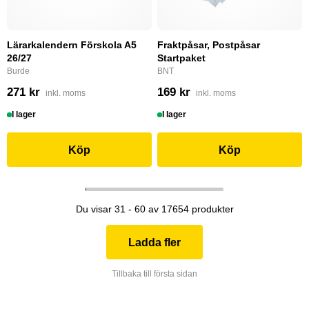
Lärarkalendern Förskola A5
Fraktpåsar, Postpåsar
26/27
Startpaket
Burde
BNT
271 kr
169 kr
inkl. moms
inkl. moms
I lager
I lager
Köp
Köp
Du visar 31 - 60 av 17654 produkter
Ladda fler
Tillbaka till första sidan