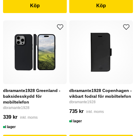
Köp
Köp
dbramante1928 Greenland -
dbramante1928 Copenhagen -
baksidesskydd för
vikbart fodral för mobiltelefon
mobiltelefon
dbramante1928
dbramante1928
735 kr
inkl. moms
339 kr
inkl. moms
I lager
I lager