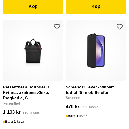
Köp
Köp
Reisenthel allrounder R,
Screenor Clever - vikbart
Kvinna, axelremsväska,
fodral för mobiltelefon
Dragkedja, S...
Screenor
Reisenthel
479 kr
inkl. moms
1 103 kr
inkl. moms
Bara 1 kvar
Bara 1 kvar