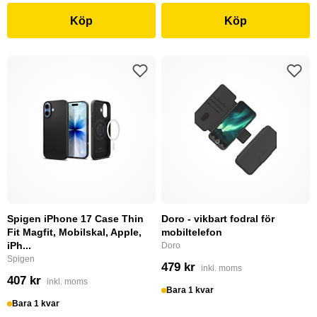
Köp
Köp
Spigen iPhone 17 Case Thin
Doro - vikbart fodral för
Fit Magfit, Mobilskal, Apple,
mobiltelefon
iPh...
Doro
Spigen
479 kr
inkl. moms
407 kr
inkl. moms
Bara 1 kvar
Bara 1 kvar