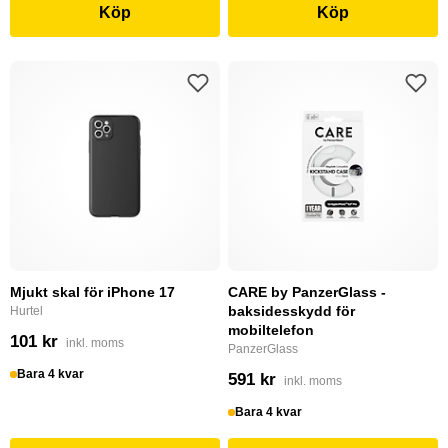
Köp
Köp
Mjukt skal för iPhone 17
CARE by PanzerGlass -
baksidesskydd för
Hurtel
mobiltelefon
101 kr
inkl. moms
PanzerGlass
Bara 4 kvar
591 kr
inkl. moms
Bara 4 kvar