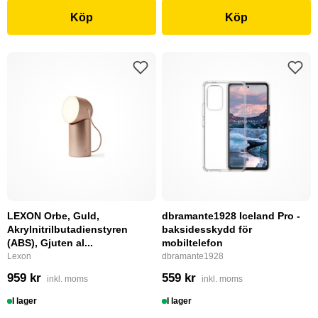
Köp
Köp
LEXON Orbe, Guld,
dbramante1928 Iceland Pro -
Akrylnitrilbutadienstyren
baksidesskydd för
(ABS), Gjuten al...
mobiltelefon
Lexon
dbramante1928
959 kr
559 kr
inkl. moms
inkl. moms
I lager
I lager