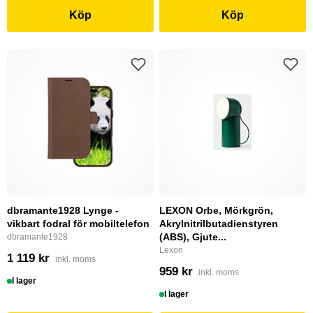
Köp
Köp
dbramante1928 Lynge -
LEXON Orbe, Mörkgrön,
vikbart fodral för mobiltelefon
Akrylnitrilbutadienstyren
(ABS), Gjute...
dbramante1928
Lexon
1 119 kr
inkl. moms
959 kr
inkl. moms
I lager
I lager