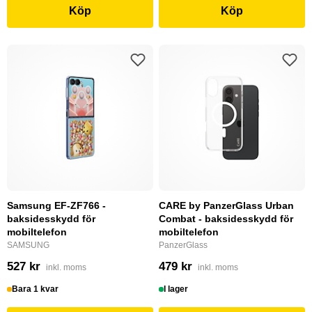
Köp
Köp
Samsung EF-ZF766 -
CARE by PanzerGlass Urban
baksidesskydd för
Combat - baksidesskydd för
mobiltelefon
mobiltelefon
SAMSUNG
PanzerGlass
527 kr
479 kr
inkl. moms
inkl. moms
Bara 1 kvar
I lager