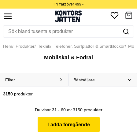
Fri frakt över 499:-
Hem
Produkter
Teknik
Telefoner, Surfplattor & Smartklockor
Mobil
Mobilskal & Fodral
Filter
3150
produkter
Du visar 31 - 60 av 3150 produkter
Ladda föregående