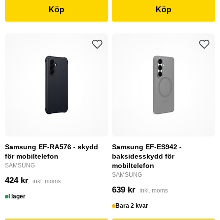
Köp
Köp
Samsung EF-RA576 - skydd
Samsung EF-ES942 -
för mobiltelefon
baksidesskydd för
mobiltelefon
SAMSUNG
SAMSUNG
424 kr
inkl. moms
639 kr
inkl. moms
I lager
Bara 2 kvar