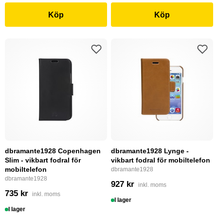
Köp
Köp
dbramante1928 Copenhagen
dbramante1928 Lynge -
Slim - vikbart fodral för
vikbart fodral för mobiltelefon
mobiltelefon
dbramante1928
dbramante1928
927 kr
inkl. moms
735 kr
inkl. moms
I lager
I lager