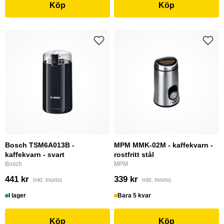
Köp
Köp
Bosch TSM6A013B -
MPM MMK-02M - kaffekvarn -
kaffekvarn - svart
rostfritt stål
Bosch
MPM
441 kr
339 kr
inkl. moms
inkl. moms
I lager
Bara 5 kvar
Köp
Köp