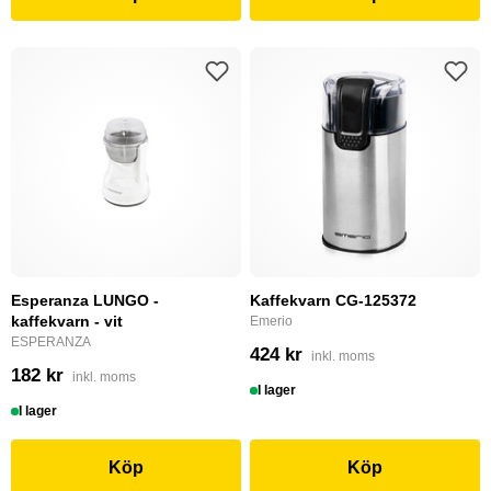
Esperanza LUNGO -
Kaffekvarn CG-125372
kaffekvarn - vit
Emerio
ESPERANZA
424 kr
inkl. moms
182 kr
inkl. moms
I lager
I lager
Köp
Köp