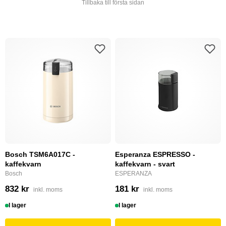
Tillbaka till första sidan
Bosch TSM6A017C -
Esperanza ESPRESSO -
kaffekvarn
kaffekvarn - svart
Bosch
ESPERANZA
832 kr
181 kr
inkl. moms
inkl. moms
I lager
I lager